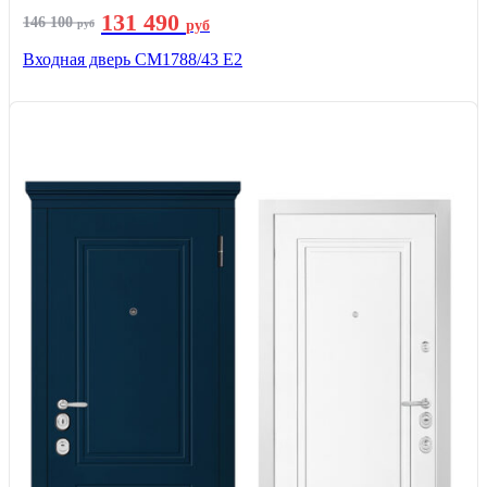
131 490
146 100
руб
руб
Входная дверь СМ1788/43 E2