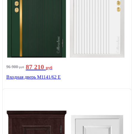
87 210
96 900
руб
руб
Входная дверь М1141/62 Е