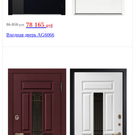
78 165
86 850
руб
руб
Входная дверь AG6066