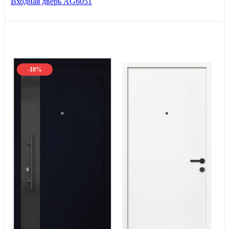
Входная дверь AG6051
-10%