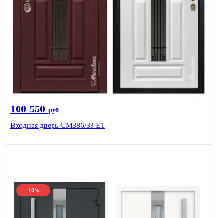
100 550
руб
Входная дверь СМ386/33 Е1
-10%