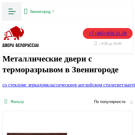
Звенигород
+7 (495) 859-31-59
с 9:00 до 20:00
Металлические двери с
терморазрывом в Звенигороде
со стеклом
с зеркалом
классические
в английском стиле
светлые
т
Фильтр
По популярности