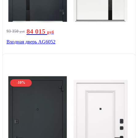
84 015
93 350
руб
руб
Входная дверь AG6052
-10%