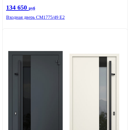
134 650
руб
Входная дверь СМ1775/49 Е2