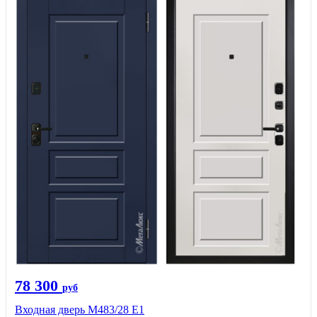
78 300
руб
Входная дверь М483/28 Е1