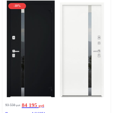
-10%
84 195
93 550
руб
руб