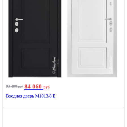
84 060
93 400
руб
руб
Входная дверь М1013/8 E