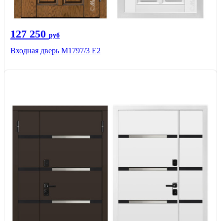
127 250
руб
Входная дверь М1797/3 Е2