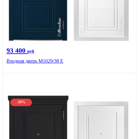
93 400
руб
Входная дверь М1029/38 E
-10%