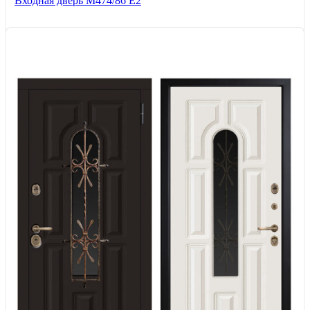
Входная дверь М474/86 Е2