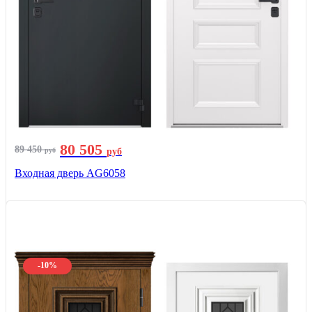
80 505
89 450
руб
руб
Входная дверь AG6058
-10%