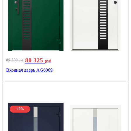
80 325
89 250
руб
руб
Входная дверь AG6069
-10%