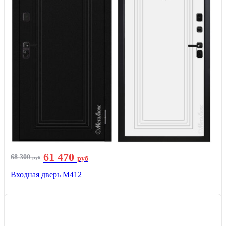
61 470
68 300
руб
руб
Входная дверь М412