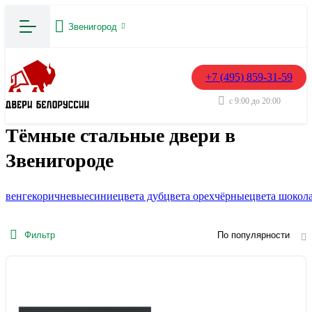
Звенигород
+7 (495) 859-31-59
с 9:00 до 20:00
Тёмные стальные двери в
Звенигороде
венге
коричневые
синие
цвета дуб
цвета орех
чёрные
цвета шокол
Фильтр
По популярности