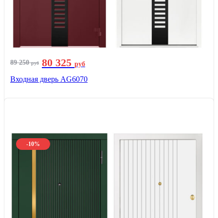
80 325
89 250
руб
руб
Входная дверь AG6070
-10%