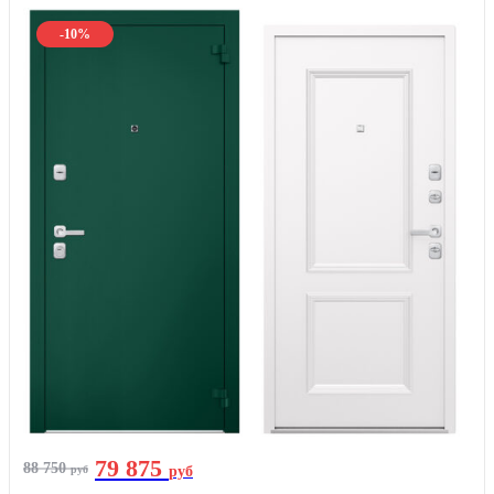
-10%
79 875
88 750
руб
руб