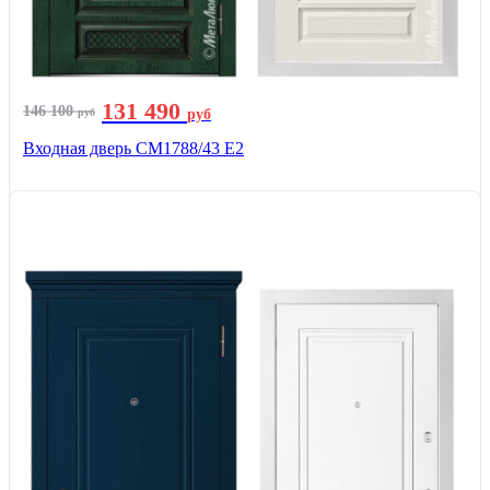
131 490
146 100
руб
руб
Входная дверь СМ1788/43 E2