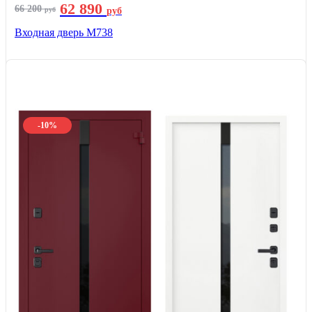
62 890
66 200
руб
руб
Входная дверь М738
-10%