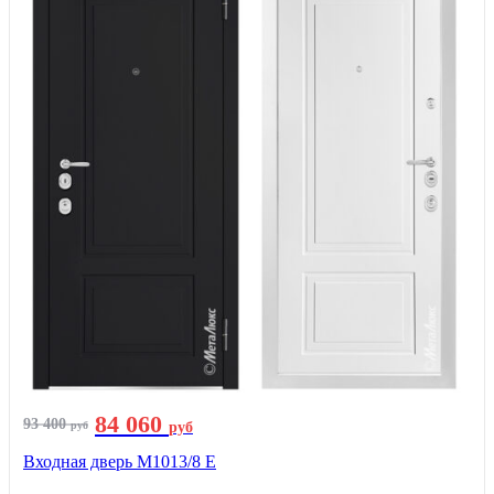
84 060
93 400
руб
руб
Входная дверь М1013/8 E