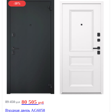
-10%
80 505
89 450
руб
руб
Входная дверь AG6058