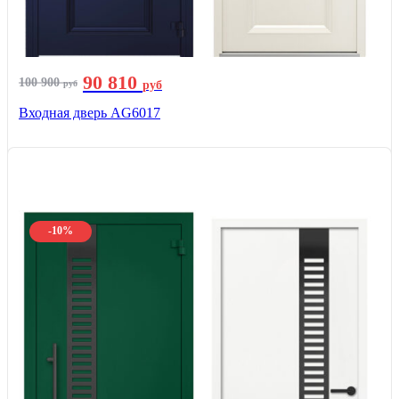
90 810
100 900
руб
руб
Входная дверь AG6017
-10%