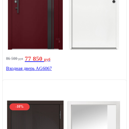
77 850
86 500
руб
руб
Входная дверь AG6067
-10%