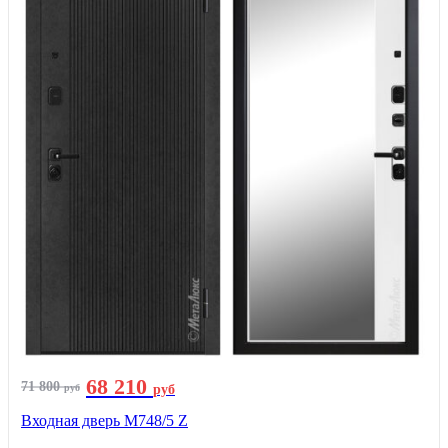
68 210
71 800
руб
руб
Входная дверь М748/5 Z