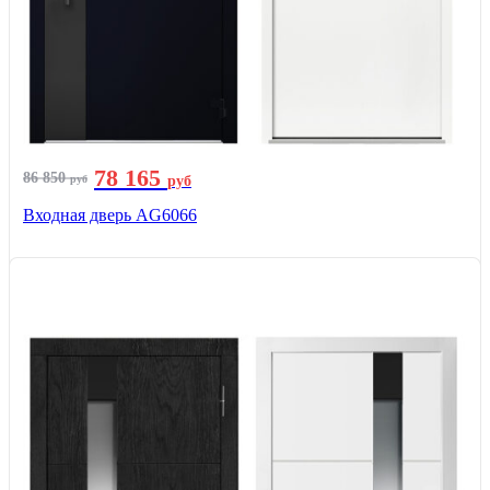
78 165
86 850
руб
руб
Входная дверь AG6066