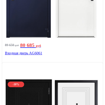
80 685
89 650
руб
руб
Входная дверь AG6061
-10%