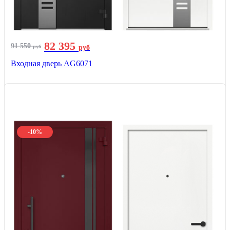
82 395
91 550
руб
руб
Входная дверь AG6071
-10%