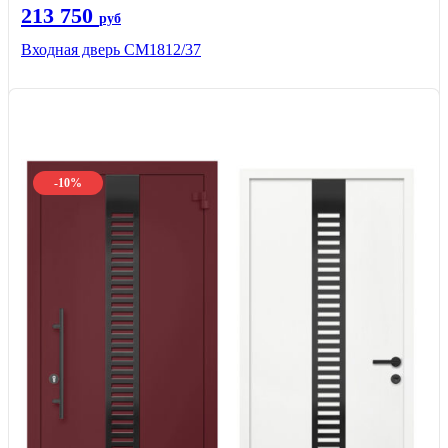
213 750
руб
Входная дверь СМ1812/37
-10%