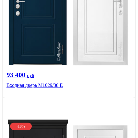
93 400
руб
Входная дверь М1029/38 E
-10%