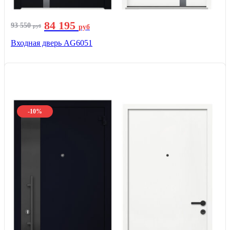
84 195
93 550
руб
руб
Входная дверь AG6051
-10%