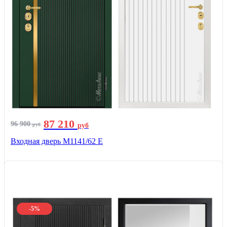
87 210
96 900
руб
руб
Входная дверь М1141/62 Е
-5%