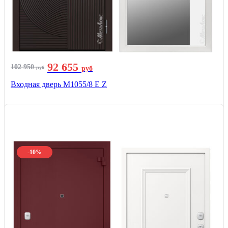
92 655
102 950
руб
руб
Входная дверь М1055/8 Е Z
-10%