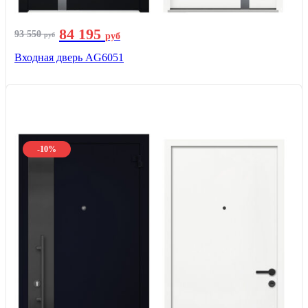
84 195
93 550
руб
руб
Входная дверь AG6051
-10%