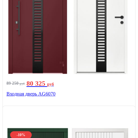
80 325
89 250
руб
руб
Входная дверь AG6070
-10%