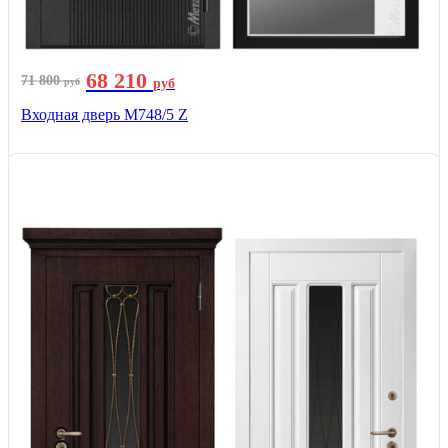
68 210
71 800
руб
руб
Входная дверь М748/5 Z