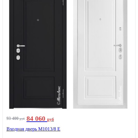
84 060
93 400
руб
руб
Входная дверь М1013/8 E