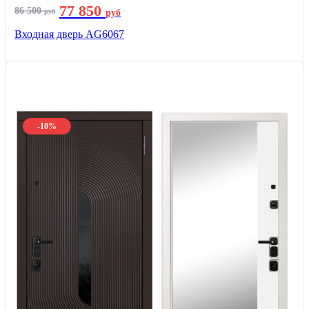
77 850
86 500
руб
руб
Входная дверь AG6067
-10%