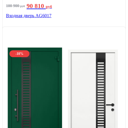
90 810
100 900
руб
руб
Входная дверь AG6017
-10%