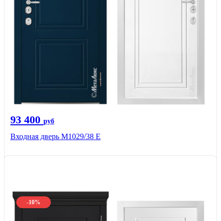
93 400
руб
Входная дверь М1029/38 E
-10%