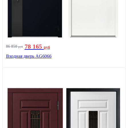
78 165
86 850
руб
руб
Входная дверь AG6066