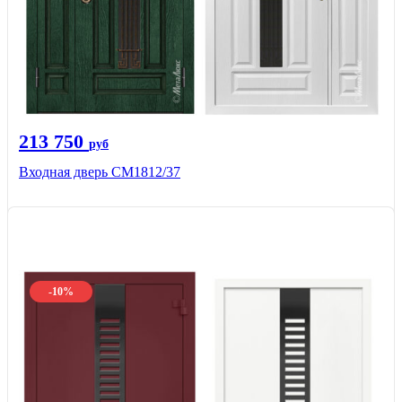
213 750
руб
Входная дверь СМ1812/37
-10%