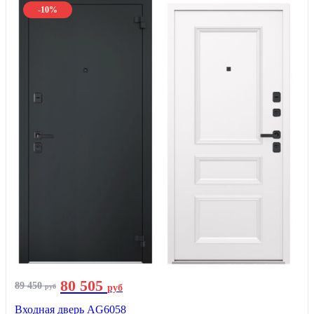
-10%
80 505
89 450
руб
руб
Входная дверь AG6058