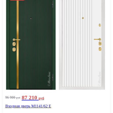
87 210
96 900
руб
руб
Входная дверь М1141/62 Е