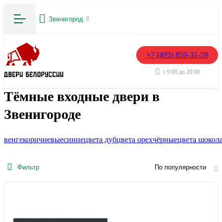
Звенигород
+7 (495) 859-31-59
с 9:00 до 20:00
Тёмные входные двери в
Звенигороде
венге
коричневые
синие
цвета дуб
цвета орех
чёрные
цвета шокол
Фильтр
По популярности