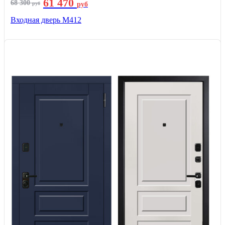
61 470
68 300
руб
руб
Входная дверь М412