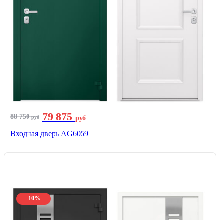
79 875
88 750
руб
руб
Входная дверь AG6059
-10%