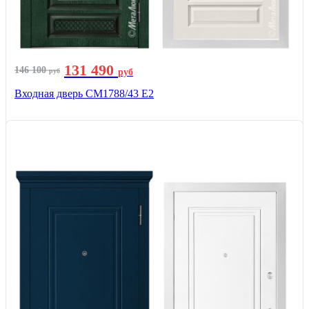
131 490
146 100
руб
руб
Входная дверь СМ1788/43 E2