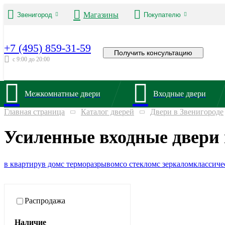
Магазины
Звенигород
Покупателю
+7 (495) 859-31-59
Получить консультацию
с 9:00 до 20:00
Межкомнатные двери
Входные двери
Главная страница
Каталог дверей
Двери в Звенигороде
Усиленные входные двери 
в квартиру
в дом
с терморазрывом
со стеклом
с зеркалом
классиче
Распродажа
Наличие