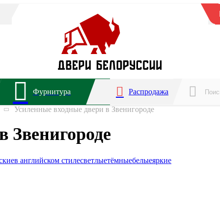
Фурнитура
Распродажа
Усиленные входные двери в Звенигороде
в Звенигороде
ские
в английском стиле
светлые
тёмные
белые
яркие