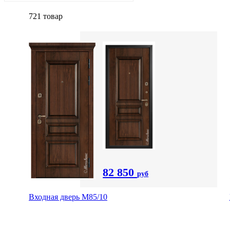
721 товар
82 850
руб
Входная дверь M85/10