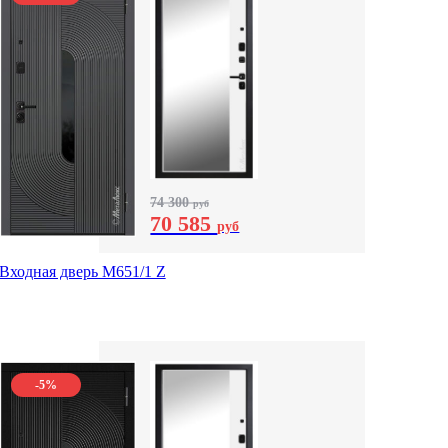
74 300
руб
70 585
руб
Входная дверь М651/1 Z
-5%