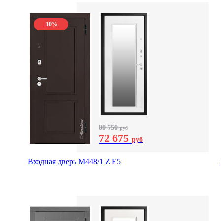
-10%
80 750
руб
72 675
руб
Входная дверь М448/1 Z Е5