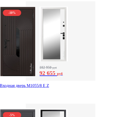
-10%
102 950
руб
92 655
руб
Входная дверь М1055/8 Е Z
-5%