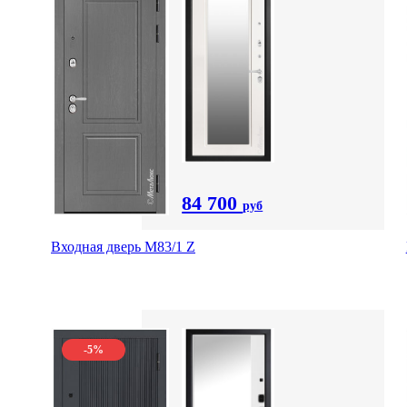
84 700
руб
Входная дверь M83/1 Z
-5%