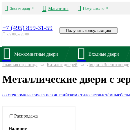
Магазины
Звенигород
Покупателю
+7 (495) 859-31-59
Получить консультацию
с 9:00 до 20:00
Межкомнатные двери
Входные двери
Главная страница
Каталог дверей
Двери в Звенигороде
Металлические двери с зе
со стеклом
классические
в английском стиле
светлые
тёмные
белы
Распродажа
Наличие