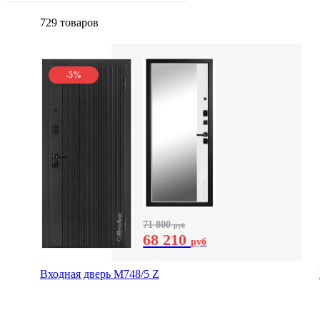
729 товаров
-5%
71 800
руб
68 210
руб
Входная дверь М748/5 Z