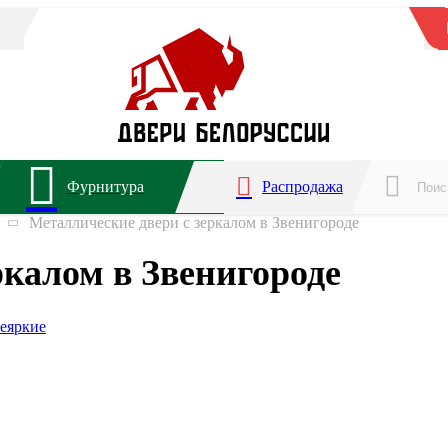
Фурнитура
Распродажа
Металлические двери с зеркалом в Звенигороде
ркалом в Звенигороде
е
яркие