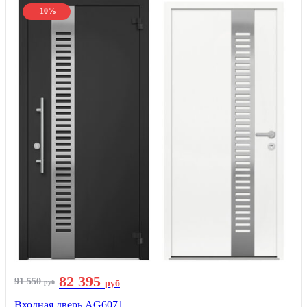
-10%
82 395
91 550
руб
руб
Входная дверь AG6071