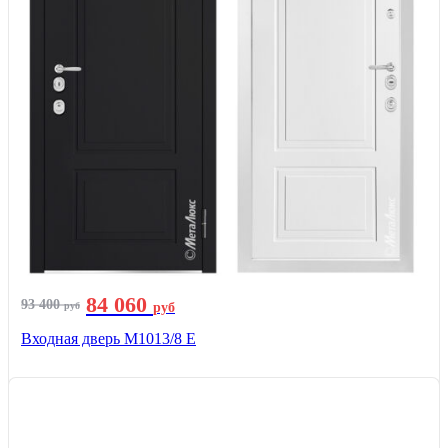
84 060
93 400
руб
руб
Входная дверь М1013/8 E