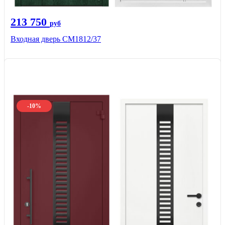
213 750
руб
Входная дверь СМ1812/37
-10%