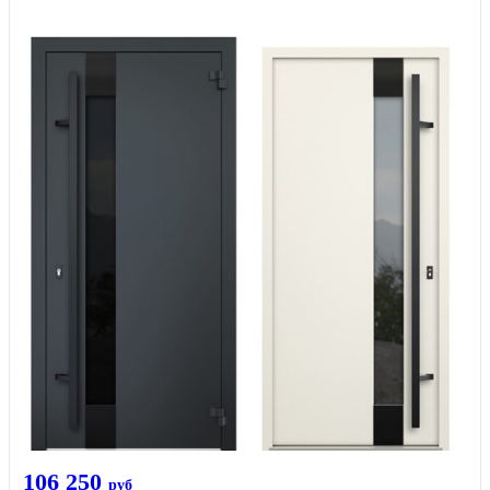
106 250
руб