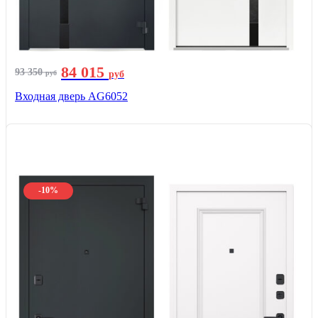
84 015
93 350
руб
руб
Входная дверь AG6052
-10%