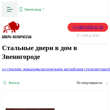
Звенигород
+7 (495) 859-31-59
с 9:00 до 20:00
Стальные двери в дом в
Звенигороде
со стеклом
с зеркалом
классические
в английском стиле
светлые
т
Фильтр
По популярности