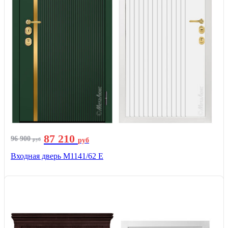
87 210
96 900
руб
руб
Входная дверь М1141/62 Е