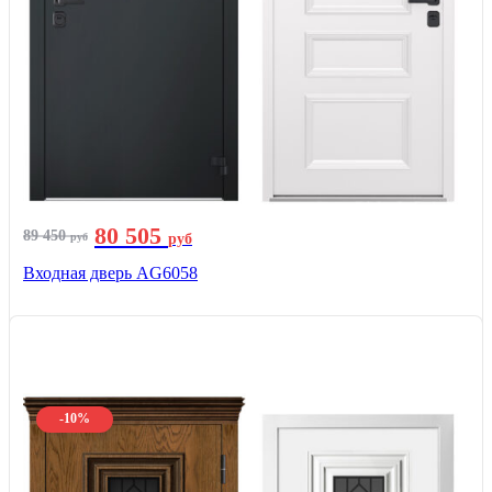
80 505
89 450
руб
руб
Входная дверь AG6058
-10%