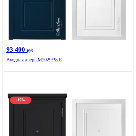
93 400
руб
Входная дверь М1029/38 E
-10%