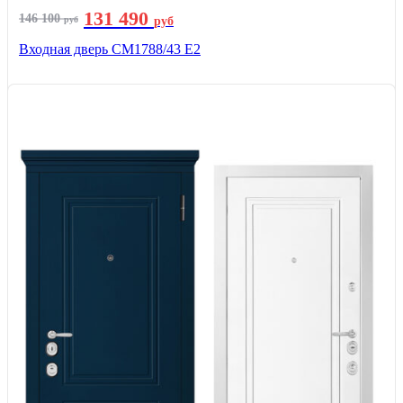
131 490
146 100
руб
руб
Входная дверь СМ1788/43 E2