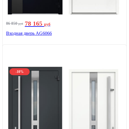
78 165
86 850
руб
руб
Входная дверь AG6066
-10%