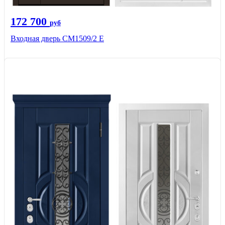
172 700
руб
Входная дверь CМ1509/2 Е