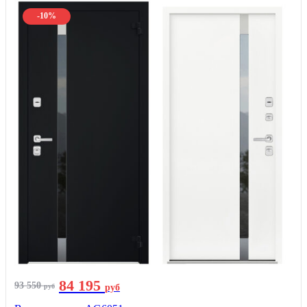
-10%
84 195
93 550
руб
руб