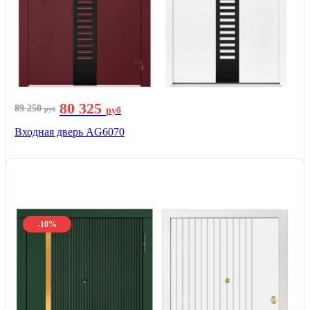
80 325
89 250
руб
руб
Входная дверь AG6070
-10%