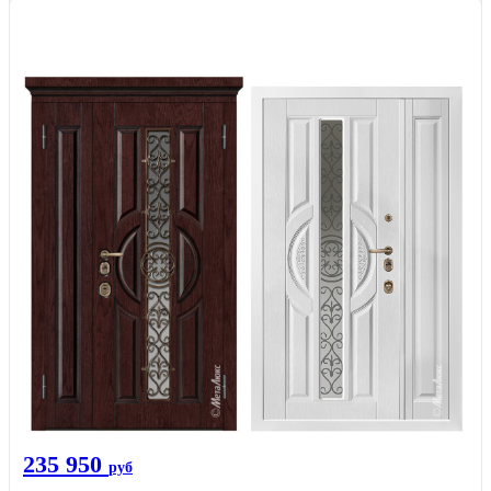
235 950
руб