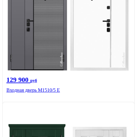
129 900
руб
Входная дверь М1510/5 Е