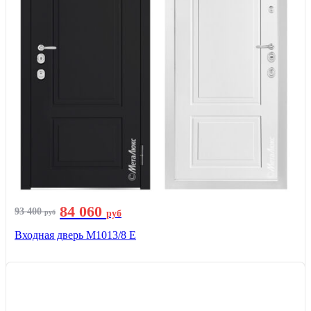
84 060
93 400
руб
руб
Входная дверь М1013/8 E