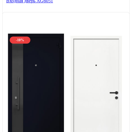
Входная дверь AG6051
-10%