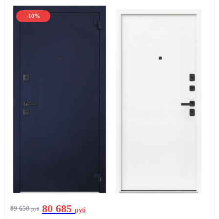
-10%
80 685
89 650
руб
руб