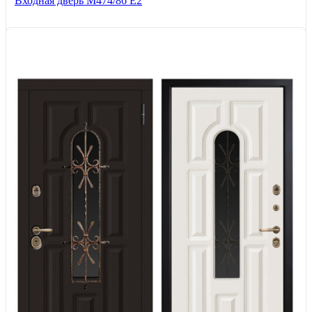
Входная дверь М474/86 Е2