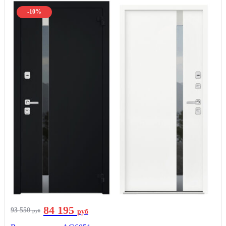
-10%
84 195
93 550
руб
руб