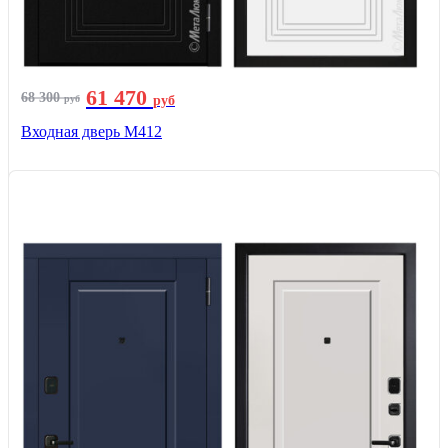
61 470
68 300
руб
руб
Входная дверь М412