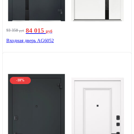
84 015
93 350
руб
руб
Входная дверь AG6052
-10%