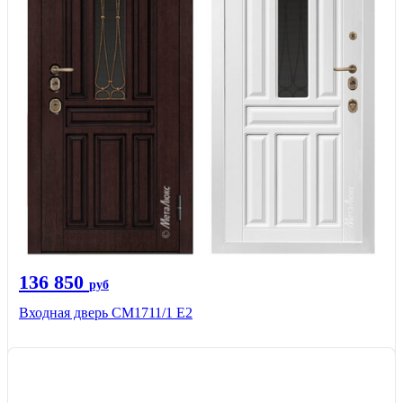
136 850
руб
Входная дверь CМ1711/1 Е2