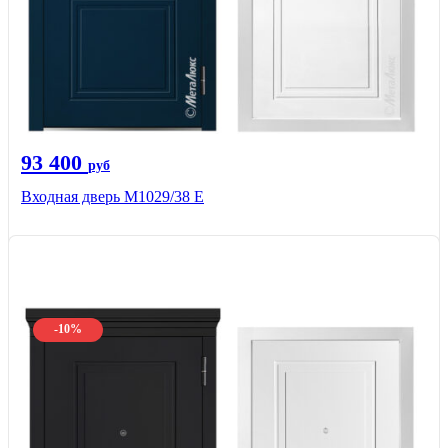
93 400
руб
Входная дверь М1029/38 E
-10%