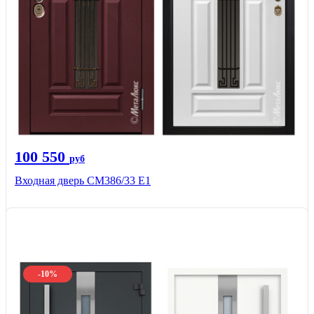
100 550
руб
Входная дверь СМ386/33 Е1
-10%