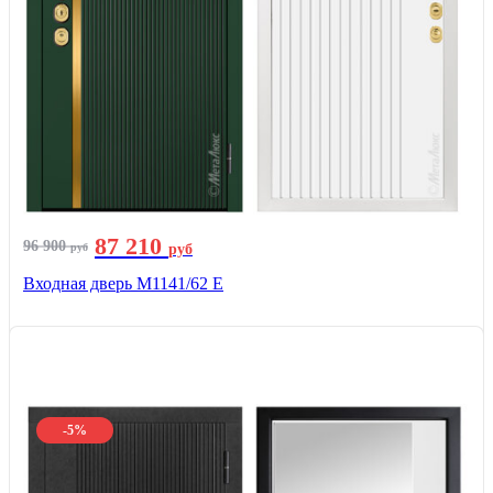
87 210
96 900
руб
руб
Входная дверь М1141/62 Е
-5%