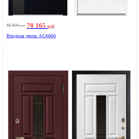
78 165
86 850
руб
руб
Входная дверь AG6066