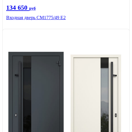
134 650
руб
Входная дверь СМ1775/49 Е2