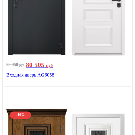
80 505
89 450
руб
руб
Входная дверь AG6058
-10%