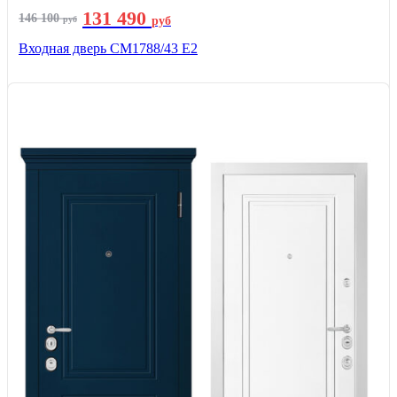
131 490
146 100
руб
руб
Входная дверь СМ1788/43 E2