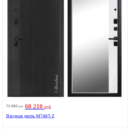
68 210
71 800
руб
руб
Входная дверь М748/5 Z