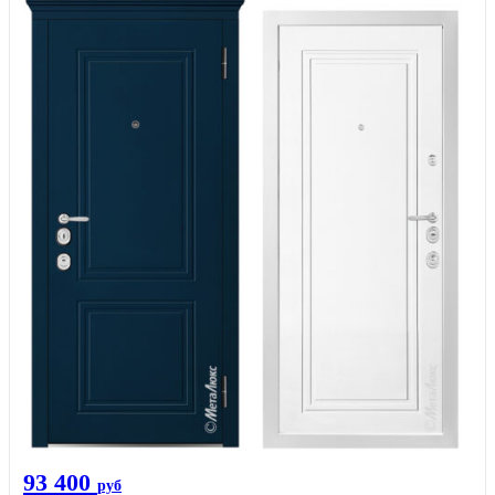
93 400
руб