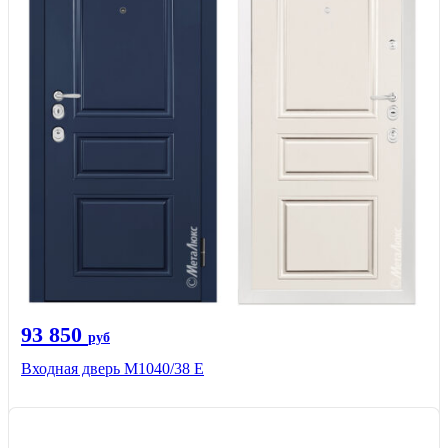
93 850
руб
Входная дверь М1040/38 Е