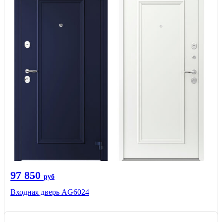
97 850
руб
Входная дверь AG6024