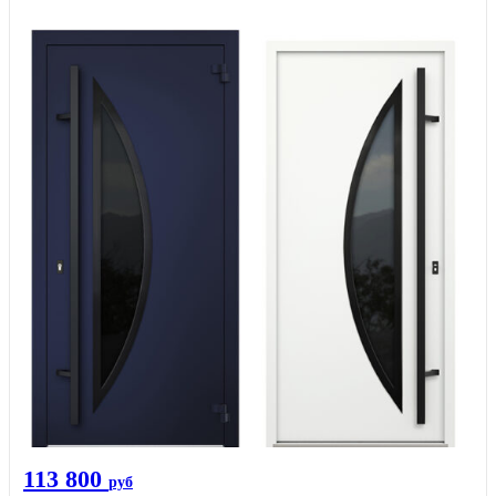
113 800
руб