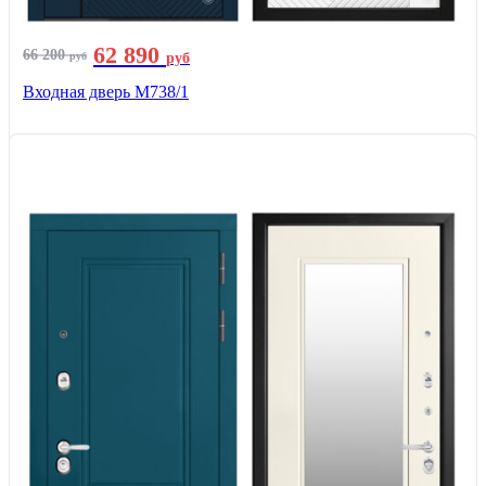
62 890
66 200
руб
руб
Входная дверь М738/1