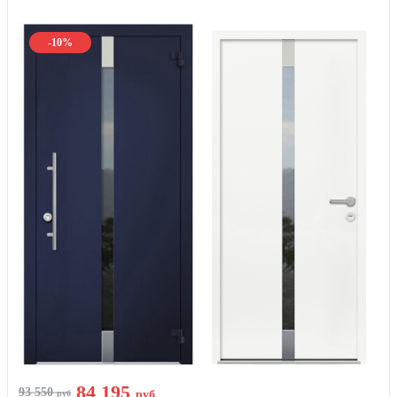
-10%
84 195
93 550
руб
руб