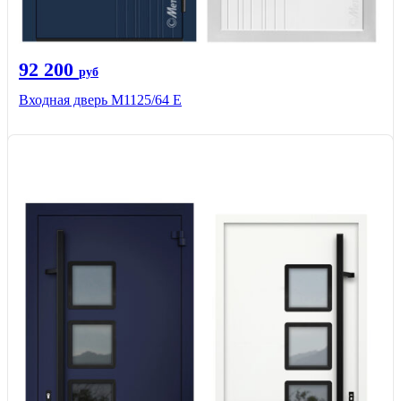
92 200
руб
Входная дверь М1125/64 Е