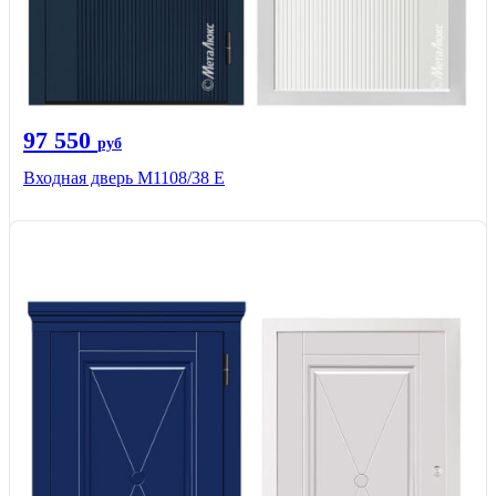
97 550
руб
Входная дверь М1108/38 E