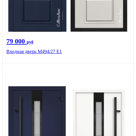
79 000
руб
Входная дверь М494/27 Е1