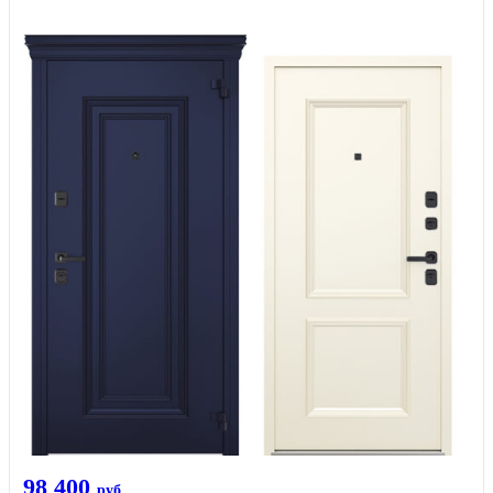
98 400
руб