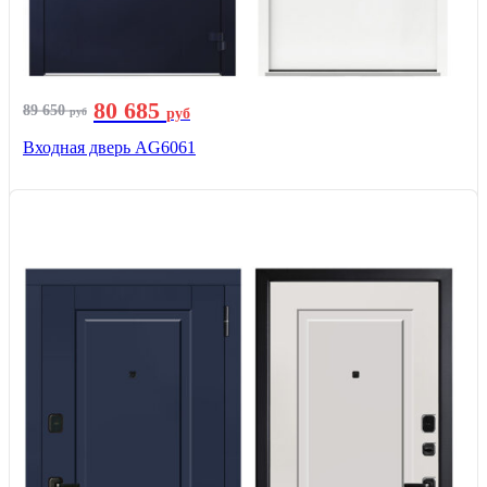
80 685
89 650
руб
руб
Входная дверь AG6061