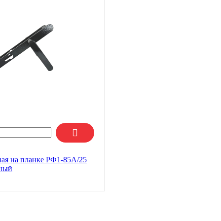
ная на планке РФ1-85А/25
рный