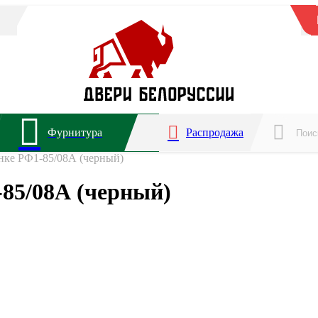
Фурнитура
Распродажа
анке РФ1-85/08А (черный)
-85/08А (черный)