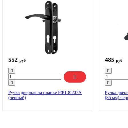
552
485
руб
руб
Ручка дверная на планке РФ1-85/07А
Ручка двер
(черный)
(85 мм) че