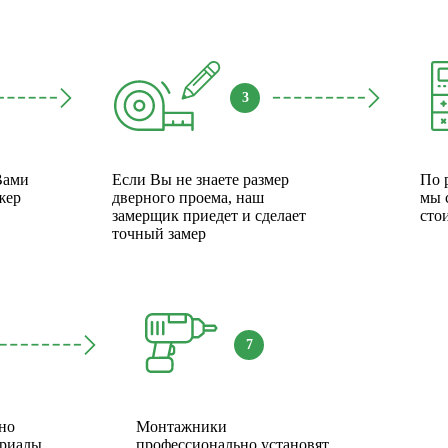
3
Вами
Если Вы не знаете размер
По 
жер
дверного проема, наш
мы 
замерщик приедет и сделает
сто
точный замер
7
но
Монтажники
ериалы
профессионально установят