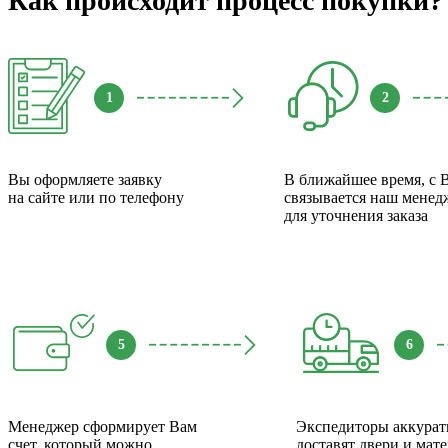
Как происходит процесс покупки?
1
2
Вы оформляете заявку
В ближайшее время, с 
на сайте или по телефону
связывается наш менед
для уточнения заказа
5
6
Менеджер сформирует Вам
Экспедиторы аккурат
счет, который можно
доставят двери и мат