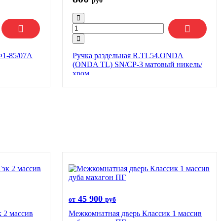
руб
Ф1-85/07А
Ручка раздельная R.TL54.ONDA
(ONDA TL) SN/CP-3 матовый никель/
хром
45 900
от
руб
 2 массив
Межкомнатная дверь Классик 1 массив