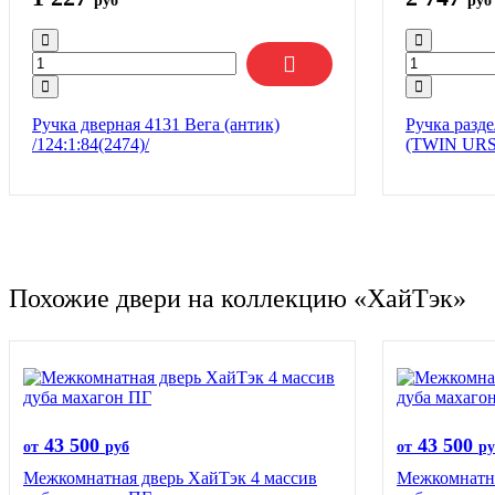
руб
руб
Ручка дверная 4131 Вега (антик)
Ручка разд
/124:1:84(2474)/
(TWIN URS
Похожие двери на коллекцию «ХайТэк»
43 500
43 500
от
руб
от
ру
Межкомнатная дверь ХайТэк 4 массив
Межкомнатна