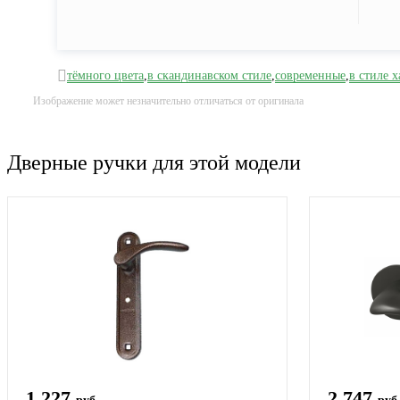
тёмного цвета
,
в скандинавском стиле
,
современные
,
в стиле х
Изображение может незначительно отличаться от оригинала
Дверные ручки для этой модели
1 227
2 747