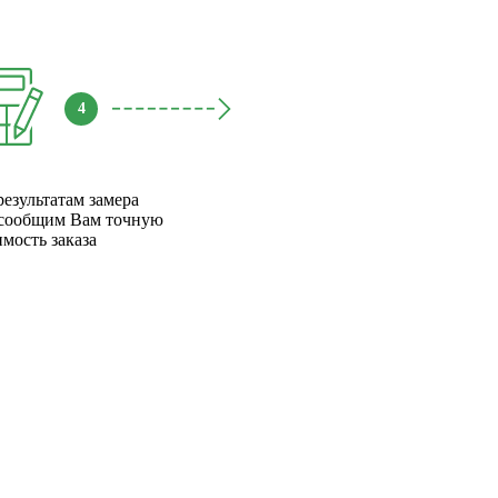
4
результатам замера
сообщим Вам точную
имость заказа