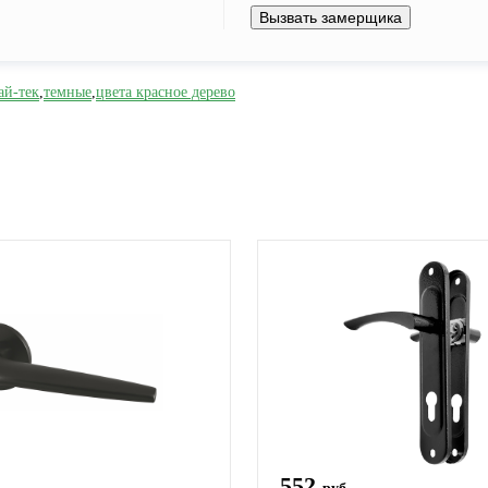
Вызвать замерщика
ай-тек
,
темные
,
цвета красное дерево
552