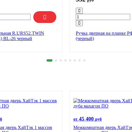
руб
ельная R.URS52.TWIN
Ручка дверная на планке Р
) BL-26 черный
(черный)
45 400
б
от
руб
я дверь ХайТэк 1 массив
Межкомнатная дверь ХайТэк