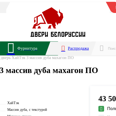
Фурнитура
Распродажа
дверь ХайТэк 3 массив дуба махагон ПО
3 массив дуба махагон ПО
43 5
ХайТэк
Пол
Массив дуба, с текстурой