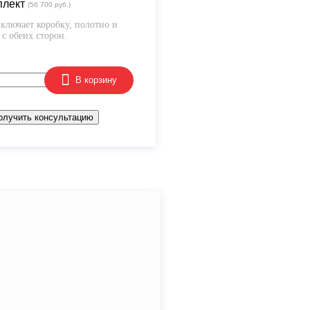
плект
(56 700 руб.)
ключает коробку, полотно и
с обеих сторон.
В корзину
олучить консультацию