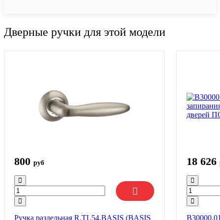
Дверные ручки для этой модели
800
18 626
руб
Ручка раздельная R.TL54.BASIS (BASIS
B30000.0