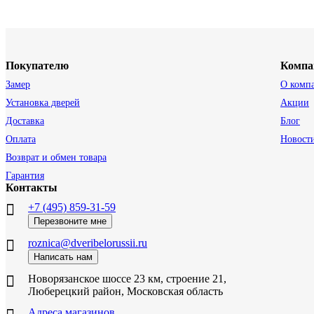
Покупателю
Компа
Замер
О комп
Установка дверей
Акции
Доставка
Блог
Оплата
Новост
Возврат и обмен товара
Гарантия
Контакты
+7 (495) 859-31-59
Перезвоните мне
roznica@dveribelorussii.ru
Написать нам
Новорязанское шоссе 23 км, строение 21,
Люберецкий район, Московская область
Адреса магазинов