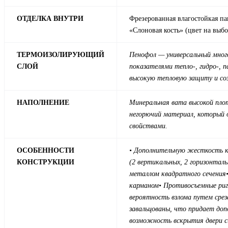
ОТДЕЛКА ВНУТРИ
Фрезерованная влагостойкая п
«Слоновая кость» (цвет на выбо
ТЕРМОИЗОЛИРУЮЩИЙ
Пенофол — универсальный мног
СЛОЙ
показателями тепло-, гидро-, п
высокую тепловую защиту и со
НАПОЛНЕНИЕ
Минеральная вата высокой пло
негорючий материал, который
свойствами.
ОСОБЕННОСТИ
• Дополнительную жесткость к
КОНСТРУКЦИИ
(2 вертикальных, 2 горизонтал
металлом квадратного сечения
карманом
• Противосъемные риг
вероятность взлома путем срез
завальцованы, что придает до
возможность вскрытия двери 