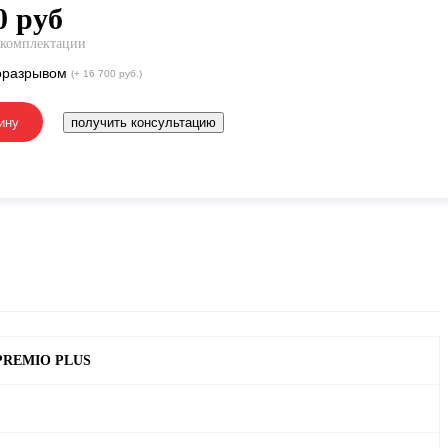
0
руб
 комплектации
оразрывом
(+ 16 700 руб.)
ину
получить консультацию
PREMIO PLUS