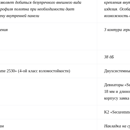
озволяет добиться безупречного внешнего вида
крепления вну
 профиля полотна при необходимости дает
изделия. Особ
ну внутренней панели
возможность 
нения
3 контура гер
38 дБ
me 2530» (4-ой класс взломостойкости)
Двухсистемный
Девиаторы «Se
18 мм и длино
корпусу замка
K2 «Securemm
зм
Накладка на с