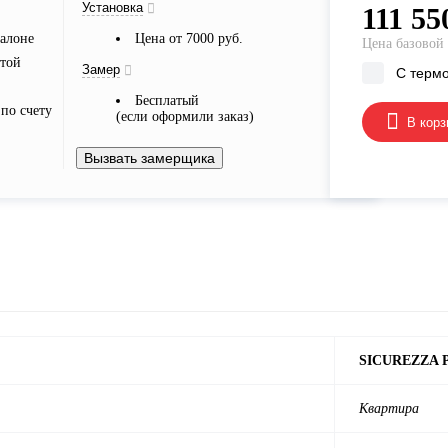
Установка
111 55
алоне
Цена от 7000 руб.
Цена базовой
ртой
Замер
С терм
Бесплатый
по счету
(если оформили заказ)
В корз
Вызвать замерщика
SICUREZZA 
Квартира