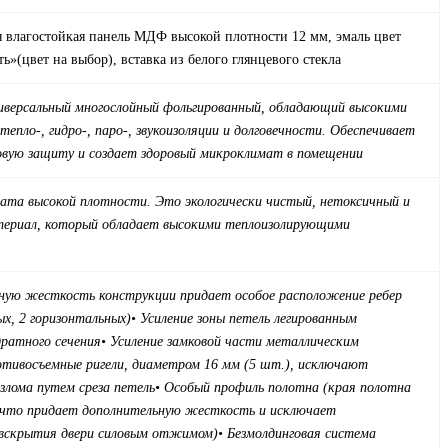
 влагостойкая панель МДФ высокой плотности 12 мм, эмаль цвет
ь»(цвет на выбор), вставка из белого глянцевого стекла
иверсальный многослойный фольгированный, обладающий высокими
тепло-, гидро-, паро-, звукоизоляции и долговечности. Обеспечивает
овую защиту и создает здоровый микроклимат в помещении
ата высокой плотности. Это экологически чистый, нетоксичный и
териал, который обладает высокими теплоизолирующими
ную жесткость конструкции придает особое расположение ребер
ых, 2 горизонтальных)
• Усиление зоны петель легированным
ратного сечения
• Усиление замковой части металлическим
отивосъемные ригели, диаметром 16 мм (5 шт.), исключают
злома путем среза петель
• Особый профиль полотна (края полотна
, что придает дополнительную жесткость и исключает
вскрытия двери силовым отжимом)
• Безмолдинговая система