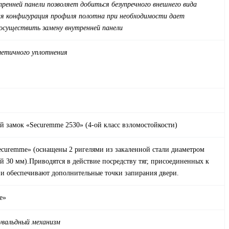
тренней панели позволяет добиться безупречного внешнего вида
ая конфигурация профиля полотна при необходимости дает
осуществить замену внутренней панели
метичного уплотнения
 замок «Securemme 2530» (4-ой класс взломостойкости)
curemme» (оснащены 2 ригелями из закаленной стали диаметром
й 30 мм).Приводятся в действие посредству тяг, присоединенных к
 и обеспечивают дополнительные точки запирания двери.
e»
увальдный механизм