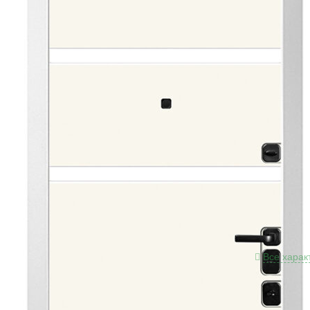
Разме
Толщи
Краск
Толщи
Толщи
Отдел
плотно
Отдел
плотно
глянце
Двухс
взломо
Цили
Проти
Петли
Все харак