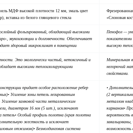
анель МДФ высокой плотности 12 мм, эмаль цвет
Фрезерованная
р), вставка из белого глянцевого стекла
«Слоновая кост
ослойный фольгированный, обладающий высокими
Пенофол — ун
аро-, звукоизоляции и долговечности. Обеспечивает
показателями 
здает здоровый микроклимат в помещении
высокую тепл
тности. Это экологически чистый, нетоксичный и
Минеральная в
 обладает высокими теплоизолирующими
негорючий ма
свойствами.
онструкции придает особое расположение ребер
• Дополнитель
ьных)
• Усиление зоны петель легированным
(2 вертикальн
• Усиление замковой части металлическим
металлом квад
ели, диаметром 16 мм (5 шт.), исключают
карманом
• Пр
а петель
• Особый профиль полотна (края полотна
вероятность в
полнительную жесткость и исключает
завальцованы
силовым отжимом)
• Безмолдинговая система
возможность 