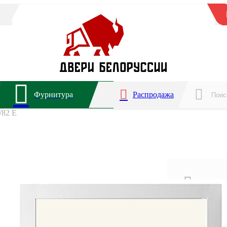
Фурнитура
Распродажа
/82 Е
Для ква
2 года 