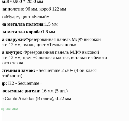
ры:
870,960 * 2050 мм
на:
полотно 96 мм, короб 122 мм
а:
«Муар», цвет «Белый»
на металла полотна:
1.5 мм
на металла короба:
1.8 мм
ка снаружи:
Фрезерованная панель МДФ высокой
сти 12 мм, эмаль, цвет «Темная ночь»
ка внутри:
Фрезерованная панель МДФ высокой
сти 12 мм, цвет «Слоновая кость», вставки из белого
вого стекла
истемный замок:
«Securemme 2530» (4-ой класс
стойкости)
ндр:
K2 «Securemme»
восъемные ригели:
16 мм (5 шт.)
:
«Combi Arialdo» (Италия), d-22 мм
теристики