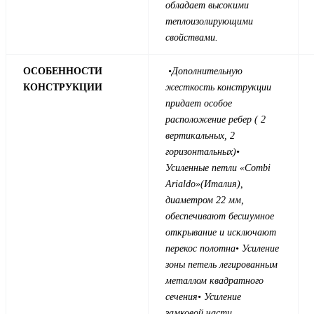
обладает высокими
теплоизолирующими
свойствами.
ОСОБЕННОСТИ
•
Дополнительную
КОНСТРУКЦИИ
жесткость конструкции
придает особое
расположение ребер ( 2
вертикальных, 2
горизонтальных)
•
Усиленные петли «Combi
Arialdo»(Италия),
диаметром 22 мм,
обеспечивают бесшумное
открывание и исключают
перекос полотна
• Усиление
зоны петель легированным
металлом квадратного
сечения
• Усиление
замковой части