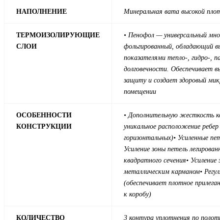
НАПОЛНЕНИЕ
Минеральная вата высокой пло
ТЕРМОИЗОЛИРУЮЩИЕ
• Пенофол — универсальный мн
СЛОИ
фольгированный, обладающий в
показателями тепло-, гидро-, па
долговечности. Обеспечивает 
защиту и создает здоровый ми
помещении
ОСОБЕННОСТИ
• Дополнительную жесткость к
КОНСТРУКЦИИ
уникальное расположение ребер 
горизонтальных)
• Усиленные пе
Усиление зоны петель легирова
квадратного сечения
• Усиление
металлическим карманом
• Регу
(обеспечивает плотное прилега
к коробу)
КОЛИЧЕСТВО
3 контура уплотнения по полотн