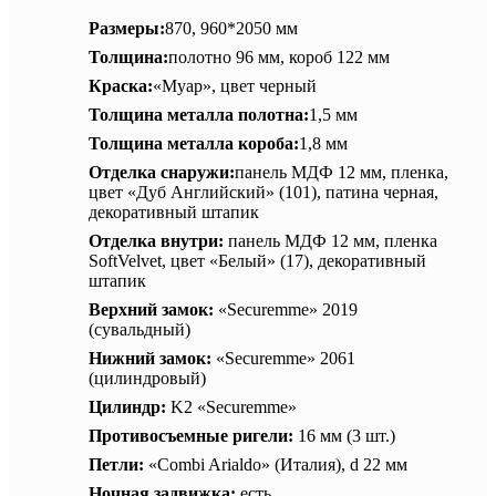
Размеры:
870, 960*2050 мм
Толщина:
полотно 96 мм, короб 122 мм
Краска:
«Муар», цвет черный
Толщина металла полотна:
1,5 мм
Толщина металла короба:
1,8 мм
Отделка снаружи:
панель МДФ 12 мм, пленка,
цвет «Дуб Английский» (101), патина черная,
декоративный штапик
Отделка внутри:
панель МДФ 12 мм, пленка
SoftVelvet, цвет «Белый» (17), декоративный
штапик
Верхний замок:
«Securemme» 2019
(сувальдный)
Нижний замок:
«Securemme» 2061
(цилиндровый)
Цилиндр:
K2 «Securemme»
Противосъемные ригели:
16 мм (3 шт.)
Петли:
«Combi Arialdo» (Италия), d 22 мм
Ночная задвижка:
есть