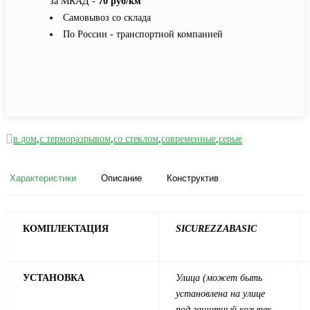
за МКАД -
70 руб/км
Самовывоз со склада
По России - транспортной компанией
в дом
,
с терморазрывом
,
со стеклом
,
современные
,
серые
Характеристики
Описание
Конструктив
КОМПЛЕКТАЦИЯ
SICUREZZA
BASIC
УСТАНОВКА
Улица (может быть
установлена на улице
под защитный козырек