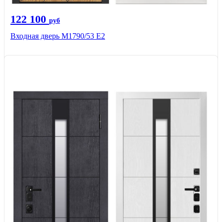
122 100
руб
Входная дверь М1790/53 Е2