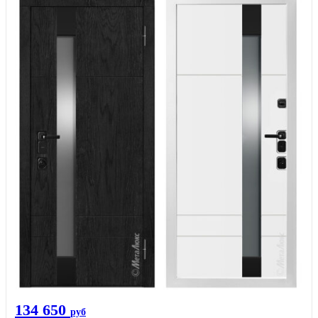
134 650
руб