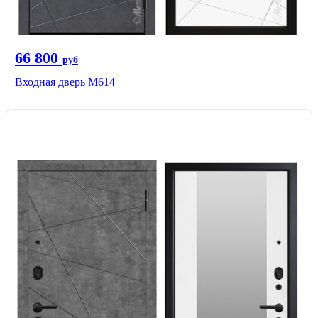
66 800
руб
Входная дверь М614