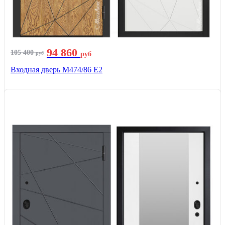
94 860
105 400
руб
руб
Входная дверь М474/86 Е2