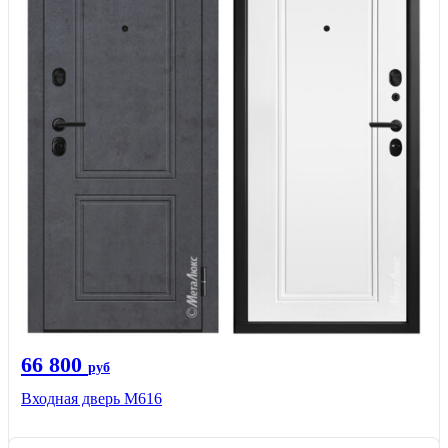
66 800
руб
Входная дверь М616