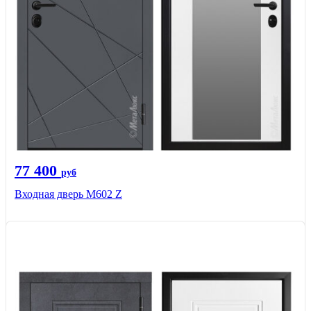
77 400
руб
Входная дверь М602 Z