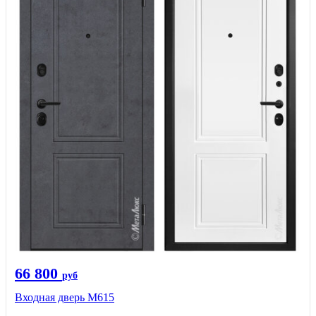
66 800
руб
Входная дверь М615