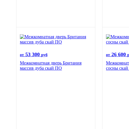
53 300
26 600
от
руб
от
Межкомнатная дверь Британия
Межкомнатн
массив дуба скай ПО
сосны ска