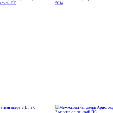
а скай ПГ
5014