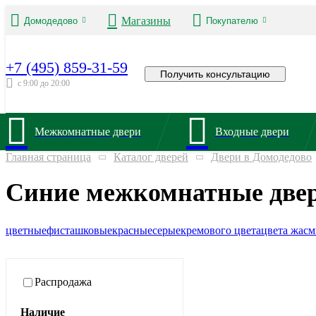
Магазины
Домодедово
Покупателю
+7 (495) 859-31-59
Получить консультацию
с 9:00 до 20:00
Межкомнатные двери
Входные двери
Главная страница
Каталог дверей
Двери в Домодедово
Синие межкомнатные двер
цветные
фисташковые
красные
серые
кремового цвета
цвета жас
Распродажа
Наличие