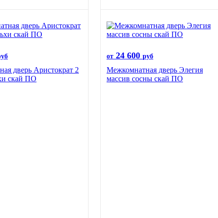
24 600
руб
от
руб
ая дверь Аристократ 2
Межкомнатная дверь Элегия
хи скай ПО
массив сосны скай ПО