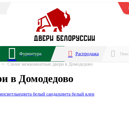
Фурнитура
Распродажа
Синие межкомнатные двери в Домодедово
и в Домодедово
мин
светлые
цвета белый сандал
цвета белый клен