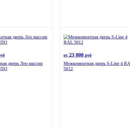
23 800
руб
от
руб
ая дверь Лео массив
Межкомнатная дверь S-Line 4 R
й ПО
5012