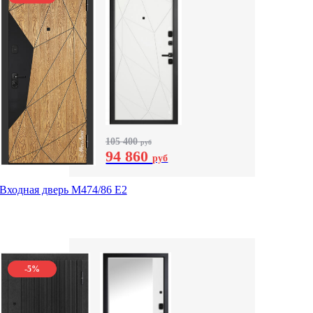
105 400
руб
94 860
руб
Входная дверь М474/86 Е2
-5%