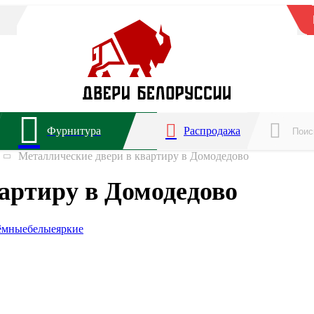
Фурнитура
Распродажа
Металлические двери в квартиру в Домодедово
артиру в Домодедово
ёмные
белые
яркие