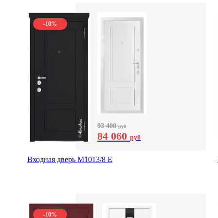
-10%
93 400
руб
84 060
руб
Входная дверь М1013/8 E
-10%