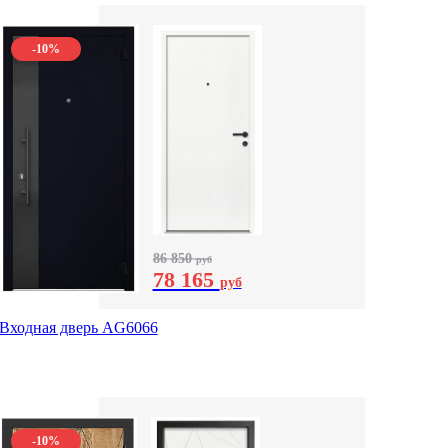
-10%
86 850
руб
78 165
руб
Входная дверь AG6066
-10%