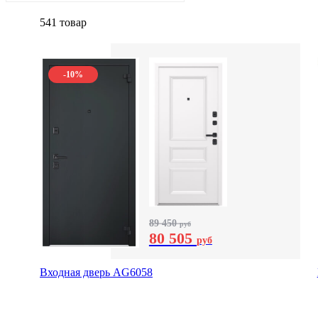
541 товар
-10%
89 450
руб
80 505
руб
Входная дверь AG6058