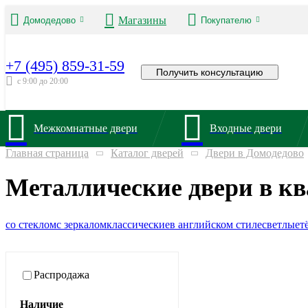
Магазины
Домодедово
Покупателю
+7 (495) 859-31-59
Получить консультацию
с 9:00 до 20:00
Межкомнатные двери
Входные двери
Главная страница
Каталог дверей
Двери в Домодедово
Металлические двери в кв
со стеклом
с зеркалом
классические
в английском стиле
светлые
т
Распродажа
Наличие