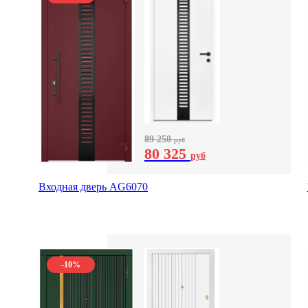
89 250
руб
80 325
руб
Входная дверь AG6070
-10%