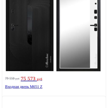
75 573
79 550
руб
руб
Входная дверь М651 Z