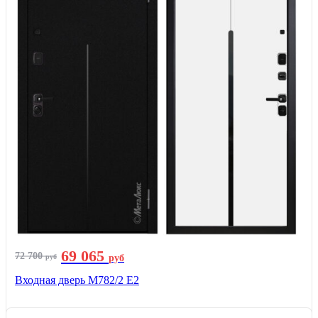
69 065
72 700
руб
руб
Входная дверь М782/2 E2