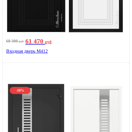
61 470
68 300
руб
руб
Входная дверь М412
-10%