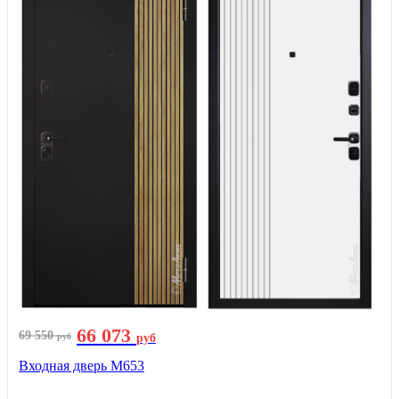
66 073
69 550
руб
руб
Входная дверь М653