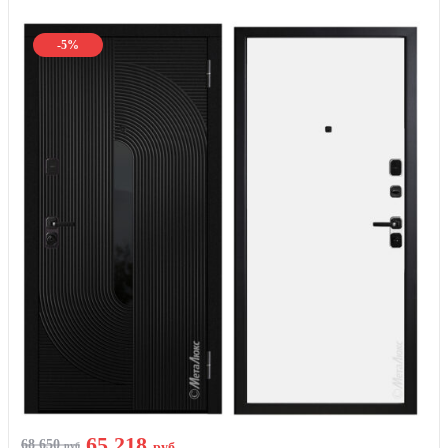
-5%
65 218
68 650
руб
руб