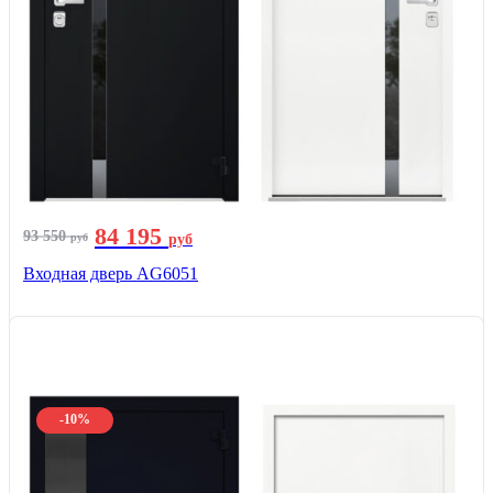
84 195
93 550
руб
руб
Входная дверь AG6051
-10%