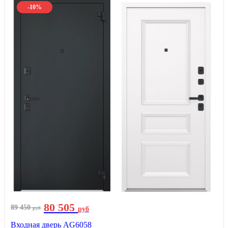
-10%
80 505
89 450
руб
руб
Входная дверь AG6058