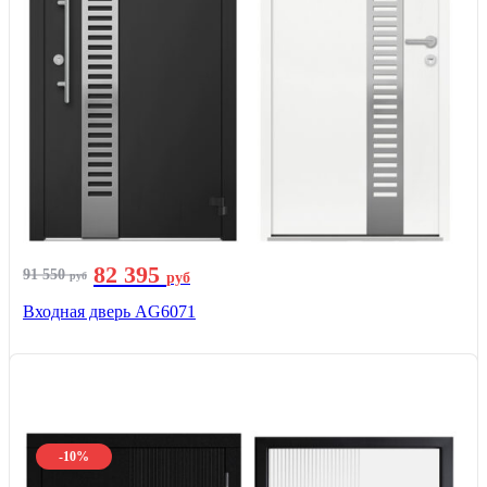
82 395
91 550
руб
руб
Входная дверь AG6071
-10%