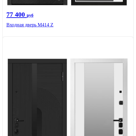
77 400
руб
Входная дверь М414 Z