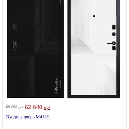
62 640
69 600
руб
руб
Входная дверь М413/1