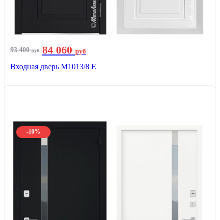
84 060
93 400
руб
руб
Входная дверь М1013/8 E
-10%