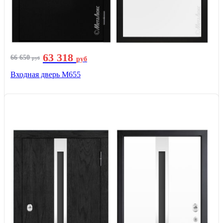
63 318
66 650
руб
руб
Входная дверь М655