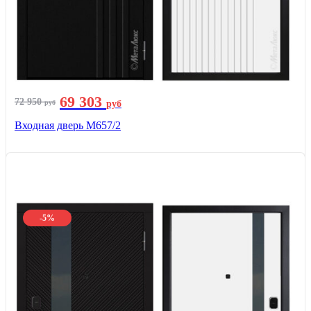
69 303
72 950
руб
руб
Входная дверь М657/2
-5%