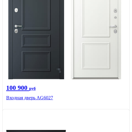
100 900
руб
Входная дверь AG6027