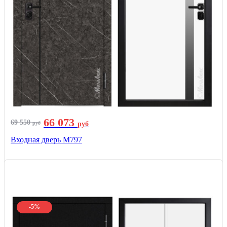
66 073
69 550
руб
руб
Входная дверь М797
-5%