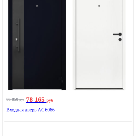
78 165
86 850
руб
руб
Входная дверь AG6066