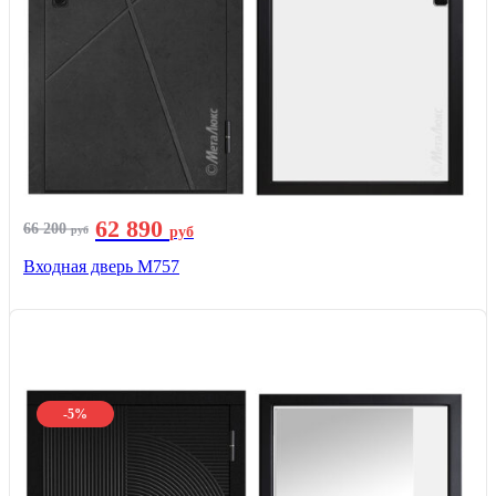
62 890
66 200
руб
руб
Входная дверь М757
-5%