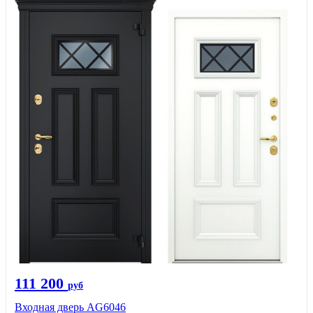
111 200
руб
Входная дверь AG6046