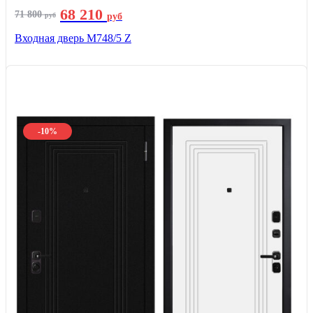
68 210
71 800
руб
руб
Входная дверь М748/5 Z
-10%