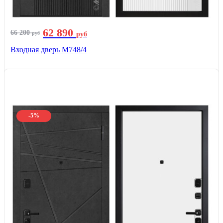
62 890
66 200
руб
руб
Входная дверь М748/4
-5%