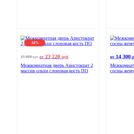
-10%
23 220
14 300
25 800
от
руб
от
руб
Межкомнатная дверь Аристократ 2
Межкомнатн
массив ольхи слоновая кость ПО
сосны жем