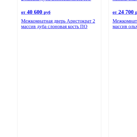
40 600
24 700
от
руб
от
Межкомнатная дверь Аристократ 2
Межкомнат
массив дуба слоновая кость ПО
массив оль