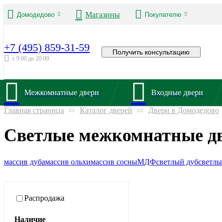
Магазины
Домодедово
Покупателю
+7 (495) 859-31-59
Получить консультацию
с 9:00 до 20:00
Межкомнатные двери
Входные двери
Главная страница
Каталог дверей
Двери в Домодедово
Светлые межкомнатные дв
массив дуба
массив ольхи
массив сосны
МДФ
светлый дуб
светлы
Распродажа
Наличие