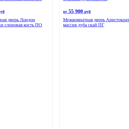
55 900
руб
от
руб
ная дверь Лондон
Межкомнатная дверь Аристократ
хи слоновая кость ПО
массив дуба скай ПГ