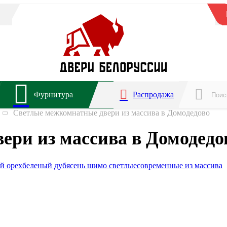
Фурнитура
Распродажа
Светлые межкомнатные двери из массива в Домодедово
ери из массива в Домодедо
й орех
беленый дуб
ясень шимо светлые
современные из массива