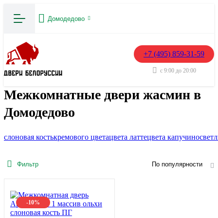
Домодедово
+7 (495) 859-31-59
с 9:00 до 20:00
Межкомнатные двери жасмин в
Домодедово
слоновая кость
кремового цвета
цвета латте
цвета капучино
свет
Фильтр
По популярности
-10%