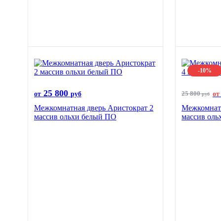
-10%
25 800
25 800
от
руб
от
руб
Межкомнатная дверь Аристократ 2
Межкомнатн
массив ольхи белый ПО
массив оль