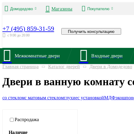
Магазины
Домодедово
Покупателю
+7 (495) 859-31-59
Получить консультацию
с 9:00 до 20:00
Межкомнатные двери
Входные двери
Главная страница
Каталог дверей
Двери в Домодедово
Двери в ванную комнату с
со стеклом
с матовым стеклом
глухие
с установкой
МДФ
экошпон
Распродажа
Наличие