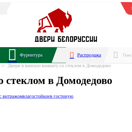
Фурнитура
Распродажа
Двери в ванную комнату со стеклом в Домодедово
о стеклом в Домодедово
с витражом
влагостойкие
в гостиную