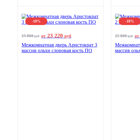
-10%
-10%
23 220
25 800
25 800
от
руб
от
руб
руб
Межкомнатная дверь Аристократ 3
Межкомнатн
массив ольхи слоновая кость ПО
массив оль