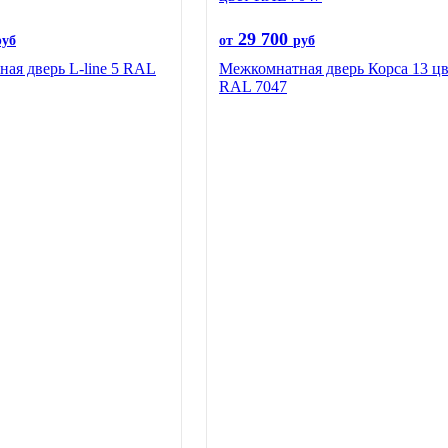
29 700
руб
от
руб
ая дверь L-line 5 RAL
Межкомнатная дверь Корса 13 цв
RAL 7047