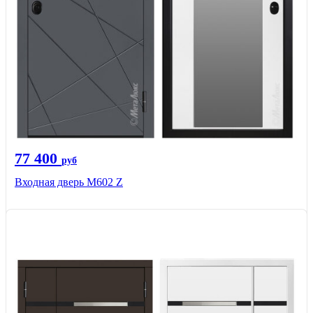
77 400
руб
Входная дверь М602 Z