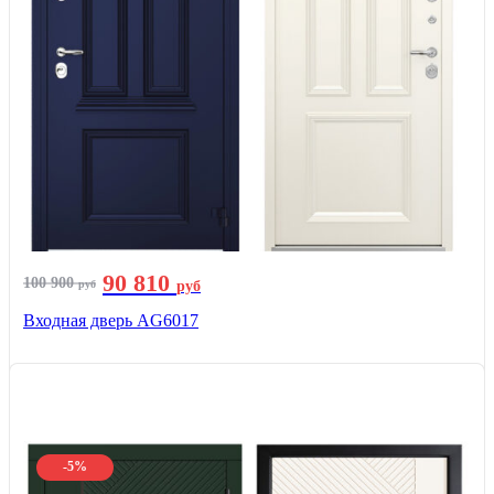
90 810
100 900
руб
руб
Входная дверь AG6017
-5%