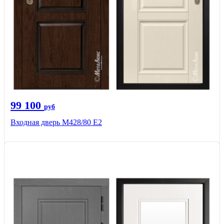
99 100
руб
Входная дверь М428/80 Е2