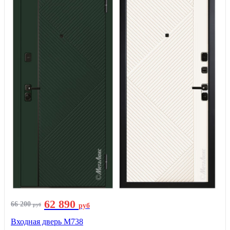
62 890
66 200
руб
руб
Входная дверь М738