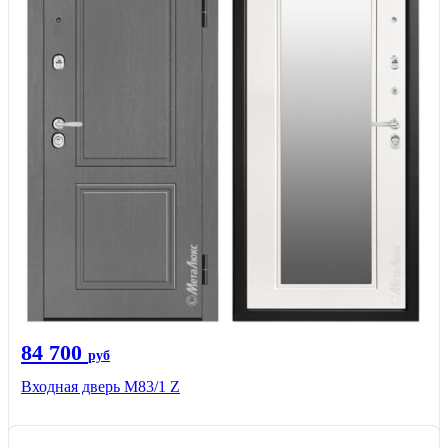
84 700
руб
Входная дверь M83/1 Z