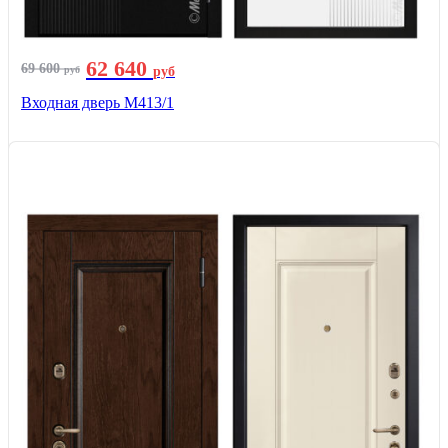
62 640
69 600
руб
руб
Входная дверь М413/1