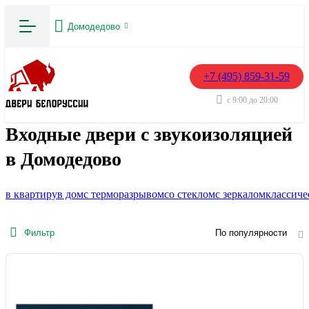
Домодедово
+7 (495) 859-31-59
с 9:00 до 20:00
Входные двери с звукоизоляцией
в Домодедово
в квартиру
в дом
с терморазрывом
со стеклом
с зеркалом
классиче
Фильтр
По популярности