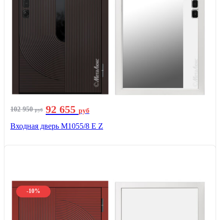
92 655
102 950
руб
руб
Входная дверь М1055/8 Е Z
-10%