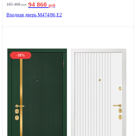
94 860
105 400
руб
руб
Входная дверь М474/86 Е2
-10%