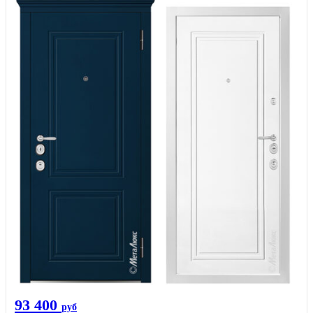
93 400
руб