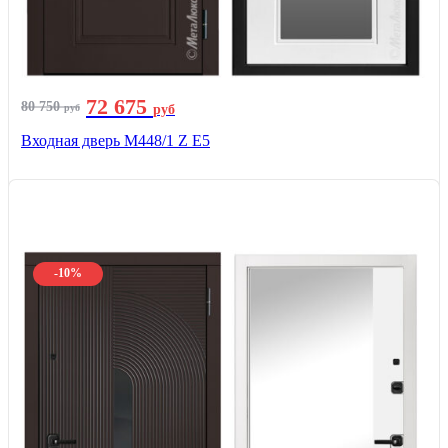
72 675
80 750
руб
руб
Входная дверь М448/1 Z Е5
-10%