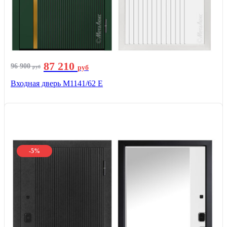
87 210
96 900
руб
руб
Входная дверь М1141/62 Е
-5%