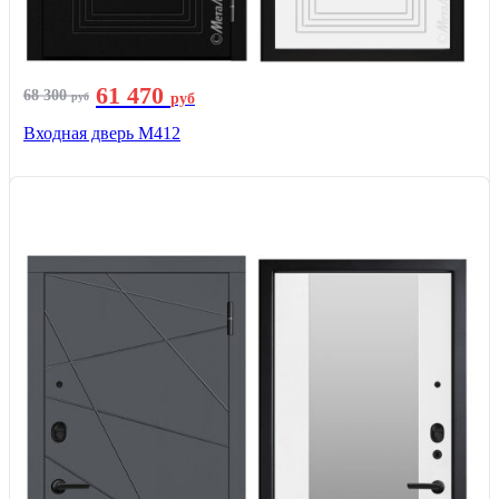
61 470
68 300
руб
руб
Входная дверь М412