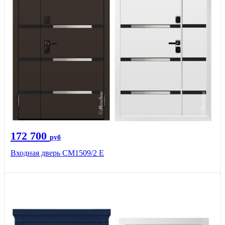
172 700
руб
Входная дверь CМ1509/2 Е