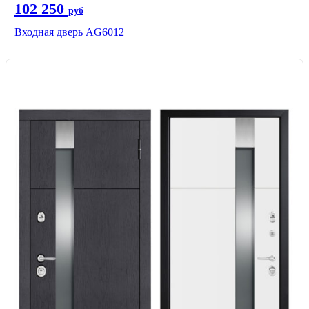
102 250
руб
Входная дверь AG6012