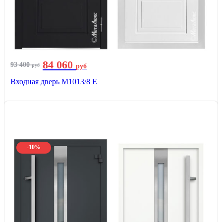
84 060
93 400
руб
руб
Входная дверь М1013/8 E
-10%