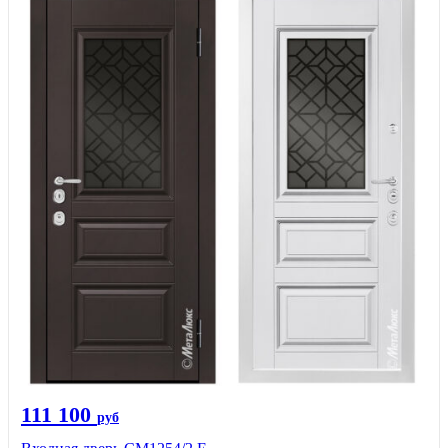
111 100
руб