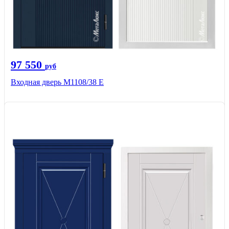
97 550
руб
Входная дверь М1108/38 E