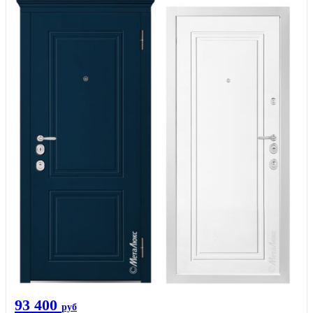
93 400
руб