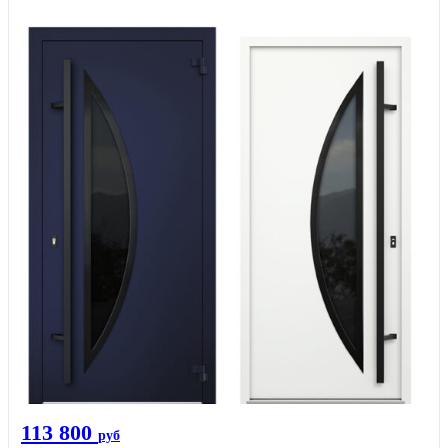
113 800
руб