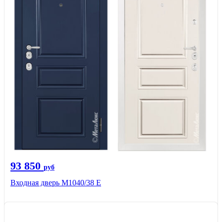
93 850
руб
Входная дверь М1040/38 Е