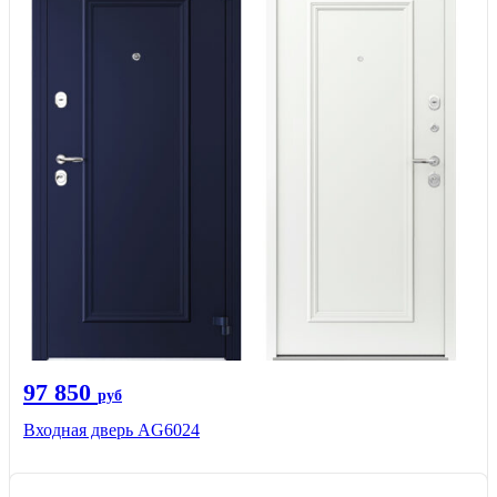
97 850
руб
Входная дверь AG6024