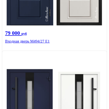
79 000
руб
Входная дверь М494/27 Е1