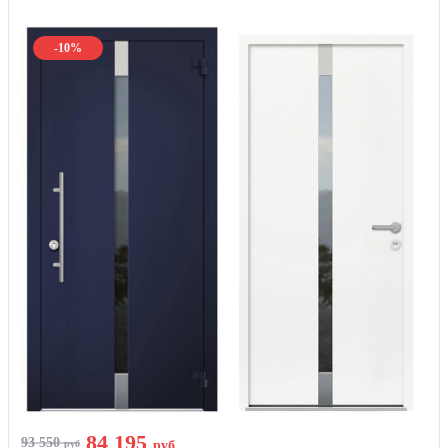
-10%
84 195
93 550
руб
руб