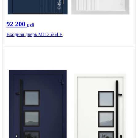
92 200
руб
Входная дверь М1125/64 Е