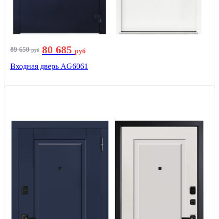
80 685
89 650
руб
руб
Входная дверь AG6061