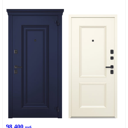
98 400
руб