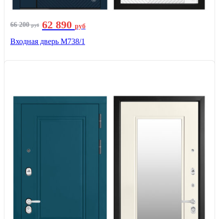
62 890
66 200
руб
руб
Входная дверь М738/1