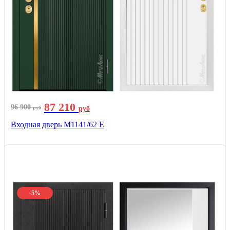
87 210
96 900
руб
руб
Входная дверь М1141/62 Е
-5%