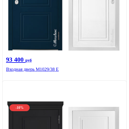
93 400
руб
Входная дверь М1029/38 E
-10%