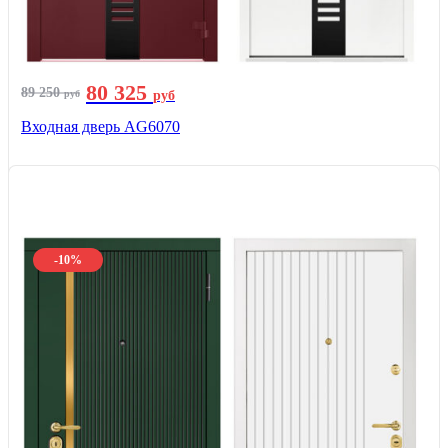
80 325
89 250
руб
руб
Входная дверь AG6070
-10%