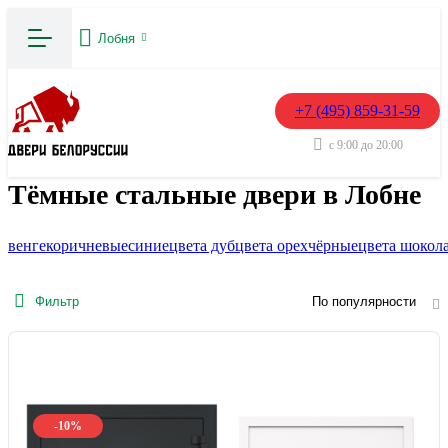
Лобня
+7 (495) 859-31-59
с 9:00 до 20:00
Тёмные стальные двери в Лобне
венге
коричневые
синие
цвета дуб
цвета орех
чёрные
цвета шокол
Фильтр
По популярности
-10%