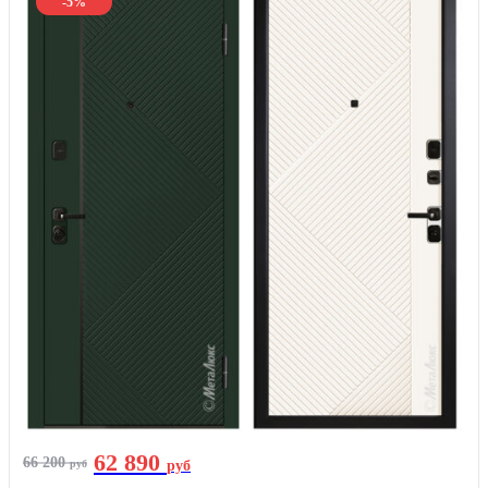
-5%
62 890
66 200
руб
руб