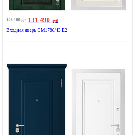
131 490
146 100
руб
руб
Входная дверь СМ1788/43 E2