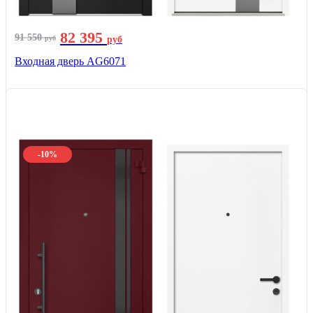
82 395
91 550
руб
руб
Входная дверь AG6071
-10%