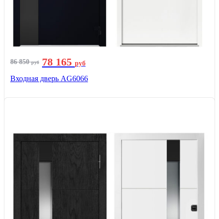
78 165
86 850
руб
руб
Входная дверь AG6066