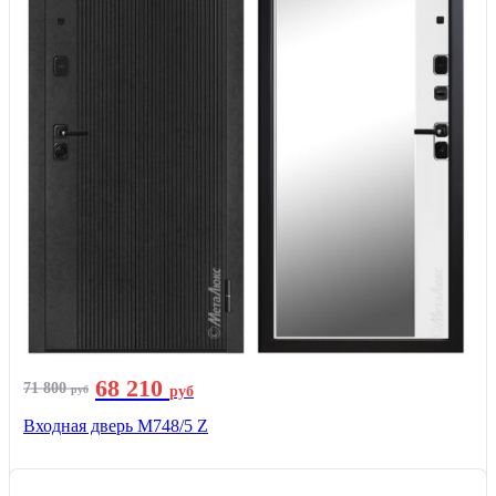
68 210
71 800
руб
руб
Входная дверь М748/5 Z