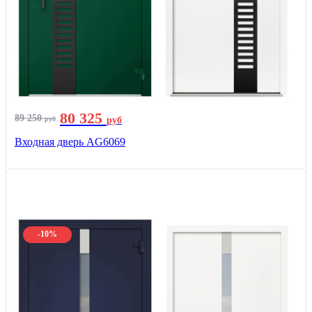
80 325
89 250
руб
руб
Входная дверь AG6069
-10%