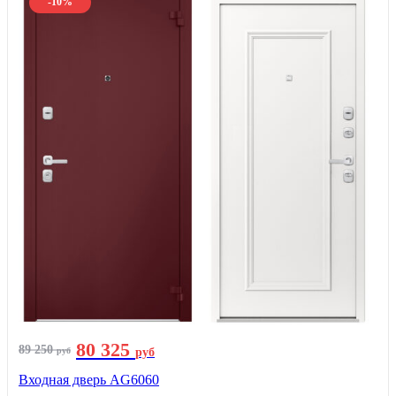
-10%
80 325
89 250
руб
руб
Входная дверь AG6060