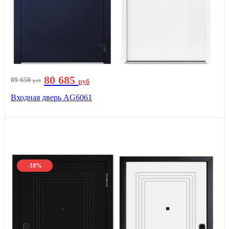
80 685
89 650
руб
руб
Входная дверь AG6061
-10%