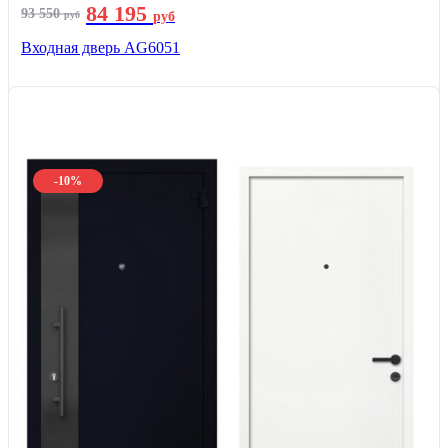
84 195
93 550
руб
руб
Входная дверь AG6051
-10%