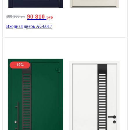
90 810
100 900
руб
руб
Входная дверь AG6017
-10%