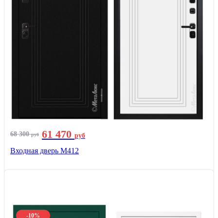
61 470
68 300
руб
руб
Входная дверь М412
-10%