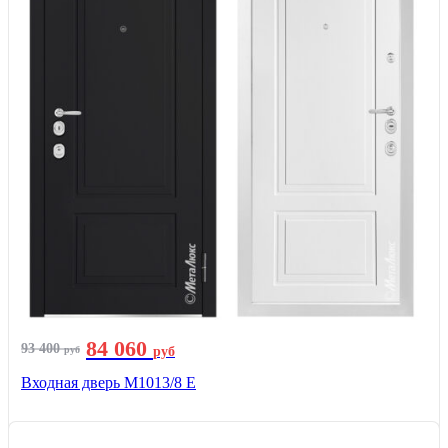
84 060
93 400
руб
руб
Входная дверь М1013/8 E