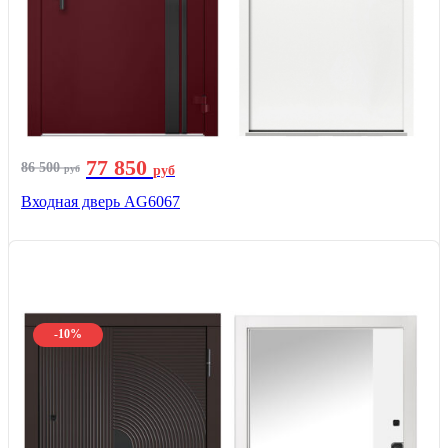
77 850
86 500
руб
руб
Входная дверь AG6067
-10%