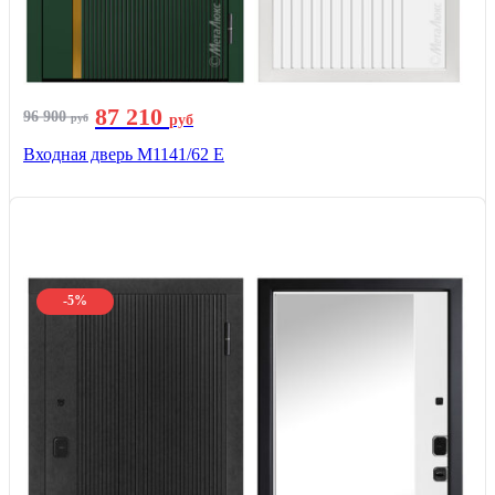
87 210
96 900
руб
руб
Входная дверь М1141/62 Е
-5%