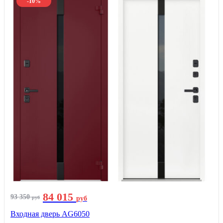
-10%
84 015
93 350
руб
руб
Входная дверь AG6050