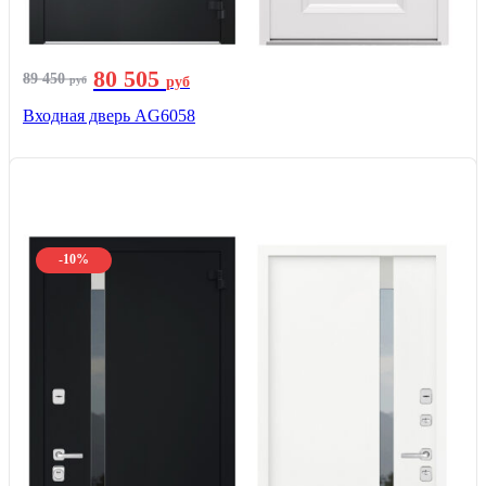
80 505
89 450
руб
руб
Входная дверь AG6058
-10%