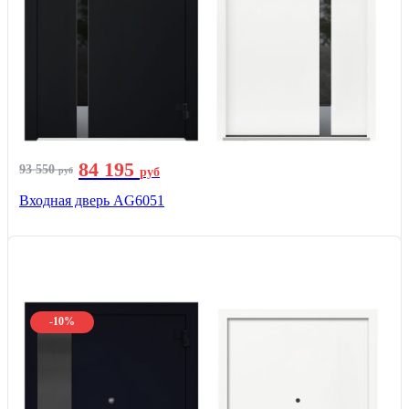
84 195
93 550
руб
руб
Входная дверь AG6051
-10%