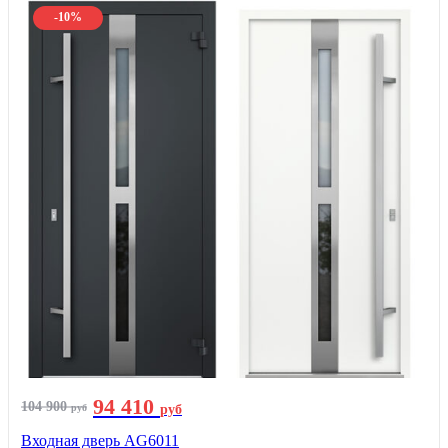
-10%
94 410
104 900
руб
руб
Входная дверь AG6011