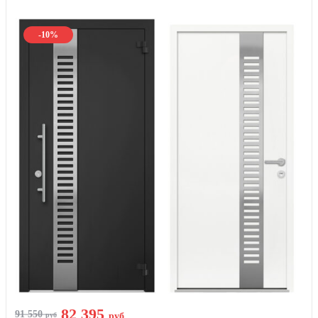
-10%
82 395
91 550
руб
руб