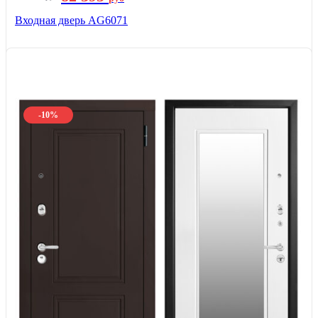
Входная дверь AG6071
-10%