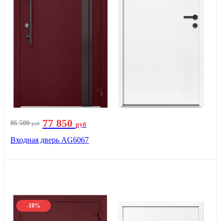
77 850
86 500
руб
руб
Входная дверь AG6067
-10%