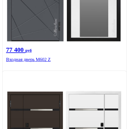
77 400
руб
Входная дверь М602 Z