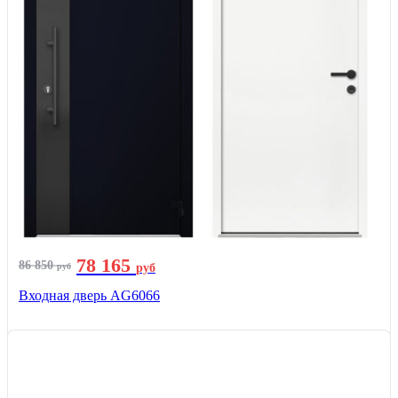
78 165
86 850
руб
руб
Входная дверь AG6066