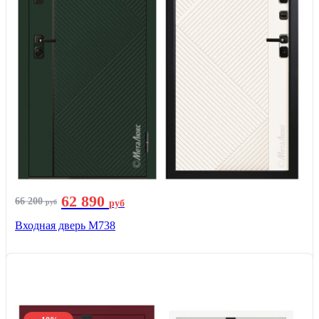
62 890
66 200
руб
руб
Входная дверь М738