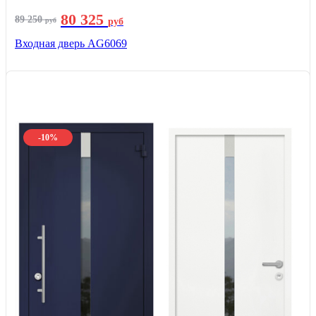
80 325
89 250
руб
руб
Входная дверь AG6069
-10%