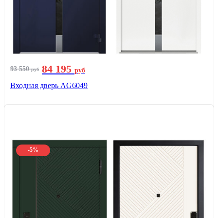
84 195
93 550
руб
руб
Входная дверь AG6049
-5%