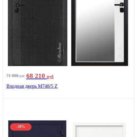
68 210
71 800
руб
руб
Входная дверь М748/5 Z
-10%