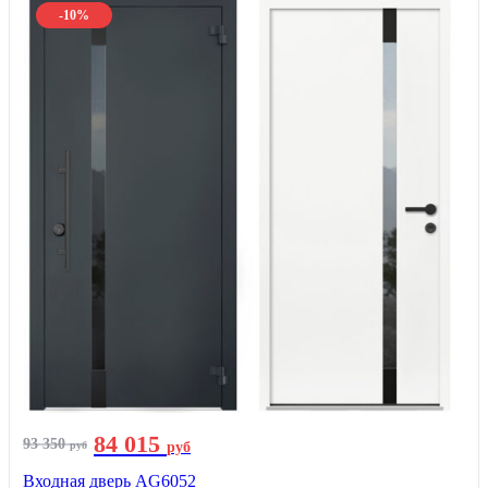
-10%
84 015
93 350
руб
руб
Входная дверь AG6052