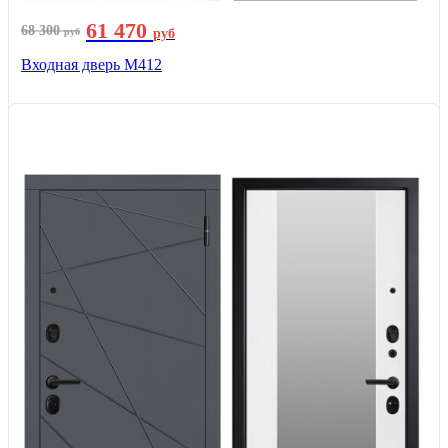
61 470
68 300
руб
руб
Входная дверь М412