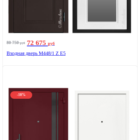
72 675
80 750
руб
руб
Входная дверь М448/1 Z Е5
-10%