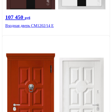
107 450
руб
Входная дверь CМ1202/14 Е