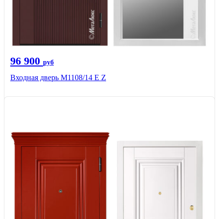
96 900
руб
Входная дверь М1108/14 E Z