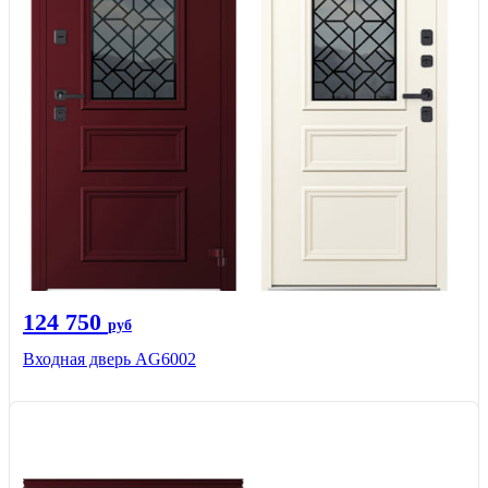
124 750
руб
Входная дверь AG6002