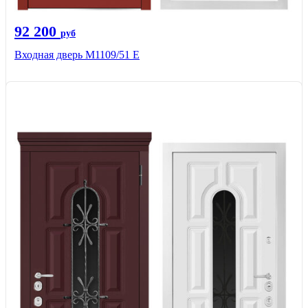
92 200
руб
Входная дверь М1109/51 E