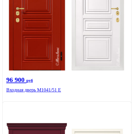
96 900
руб
Входная дверь М1041/51 Е