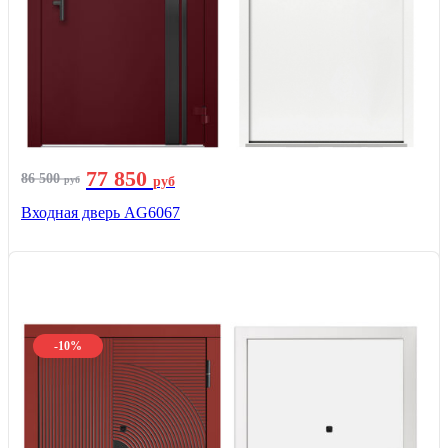
77 850
86 500
руб
руб
Входная дверь AG6067
-10%