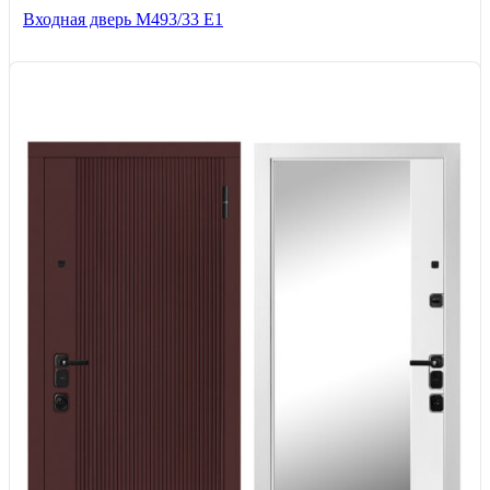
Входная дверь М493/33 Е1