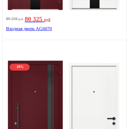
80 325
89 250
руб
руб
Входная дверь AG6070
-10%