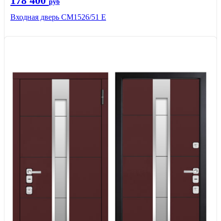
178 400
руб
Входная дверь CМ1526/51 Е