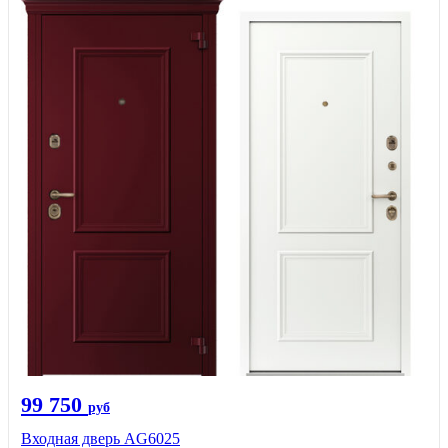
99 750
руб
Входная дверь AG6025