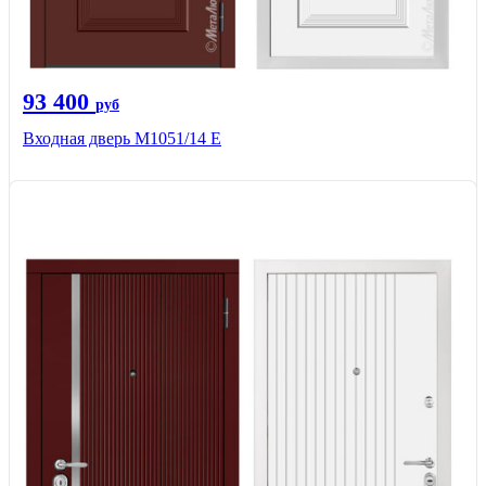
93 400
руб
Входная дверь М1051/14 Е