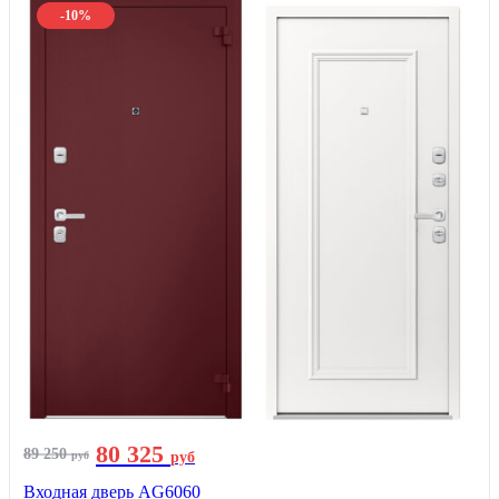
-10%
80 325
89 250
руб
руб
Входная дверь AG6060