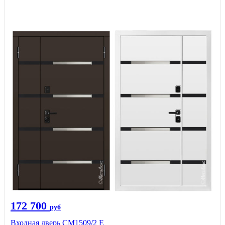
172 700
руб
Входная дверь CМ1509/2 Е