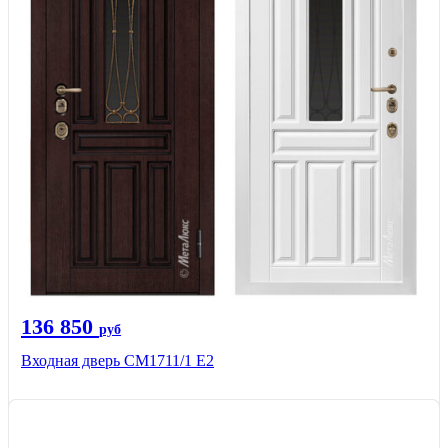
136 850
руб
Входная дверь CМ1711/1 Е2