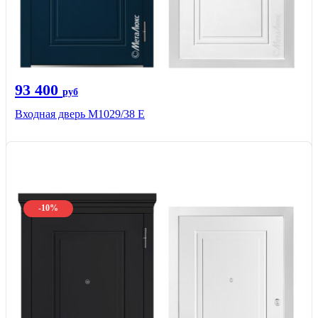
93 400
руб
Входная дверь М1029/38 E
-10%