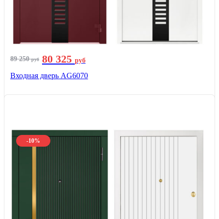
80 325
89 250
руб
руб
Входная дверь AG6070
-10%