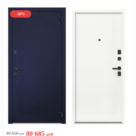
-10%
80 685
89 650
руб
руб