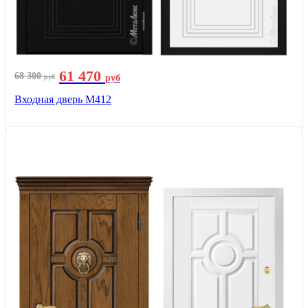
61 470
68 300
руб
руб
Входная дверь М412