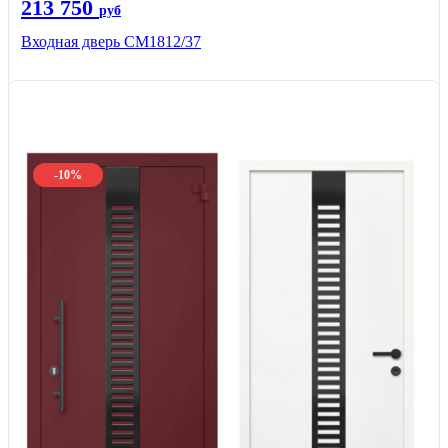
213 750
руб
Входная дверь СМ1812/37
-10%