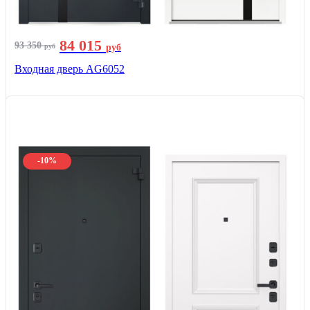
84 015
93 350
руб
руб
Входная дверь AG6052
-10%