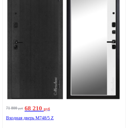
68 210
71 800
руб
руб
Входная дверь М748/5 Z