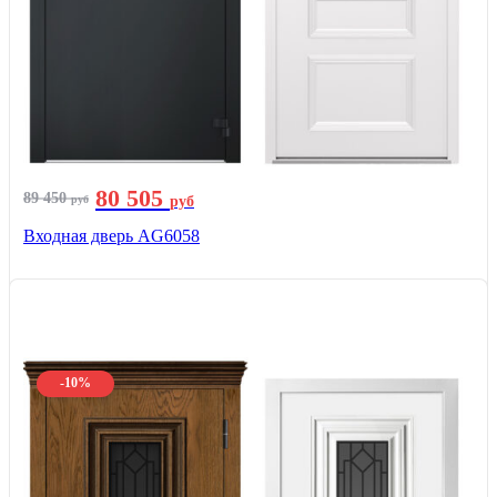
80 505
89 450
руб
руб
Входная дверь AG6058
-10%