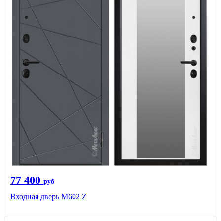
77 400
руб
Входная дверь М602 Z