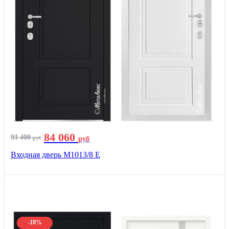
84 060
93 400
руб
руб
Входная дверь М1013/8 E
-10%