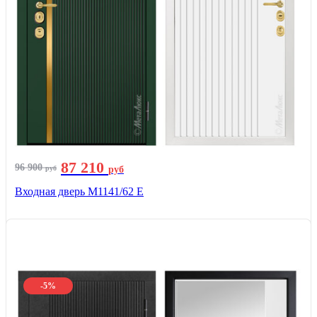
87 210
96 900
руб
руб
Входная дверь М1141/62 Е
-5%