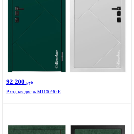
92 200
руб
Входная дверь М1100/30 Е