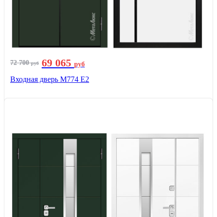
69 065
72 700
руб
руб
Входная дверь М774 E2