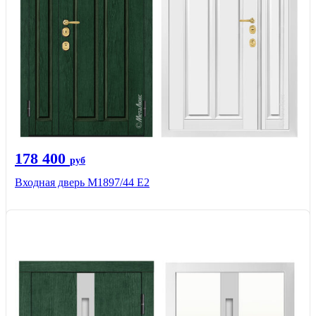
178 400
руб
Входная дверь М1897/44 Е2