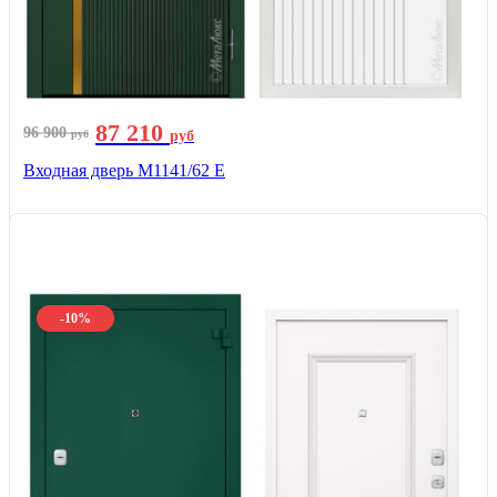
87 210
96 900
руб
руб
Входная дверь М1141/62 Е
-10%