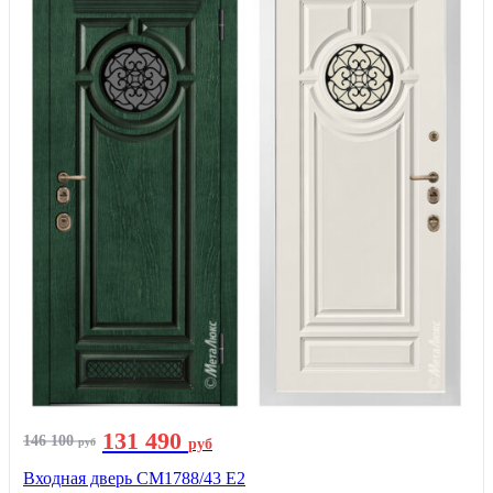
131 490
146 100
руб
руб
Входная дверь СМ1788/43 E2