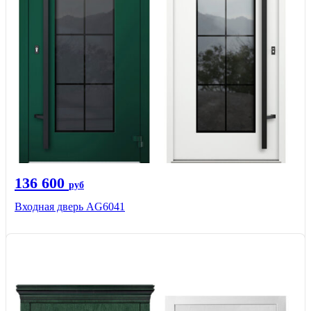
136 600
руб
Входная дверь AG6041