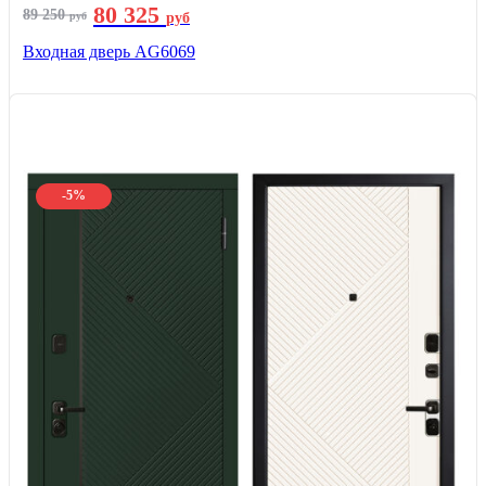
80 325
89 250
руб
руб
Входная дверь AG6069
-5%