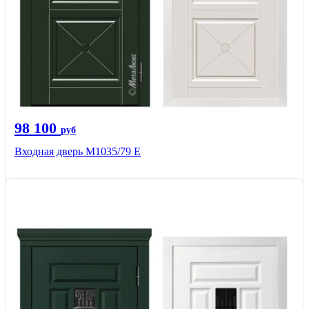
98 100
руб
Входная дверь М1035/79 Е