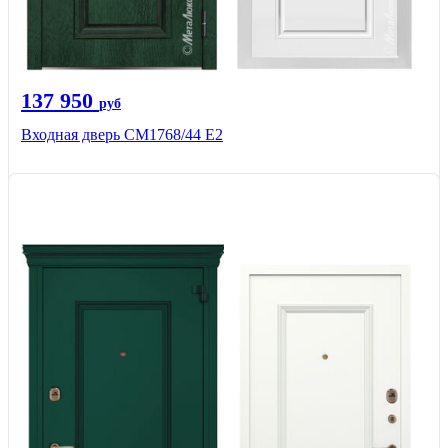
137 950
руб
Входная дверь СМ1768/44 Е2