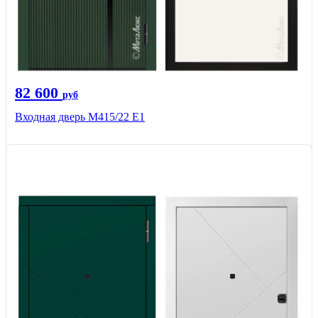
82 600
руб
Входная дверь М415/22 Е1