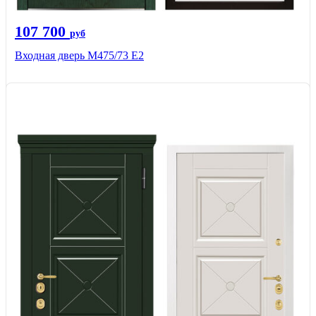
107 700
руб
Входная дверь М475/73 Е2