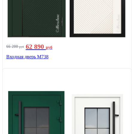
62 890
66 200
руб
руб
Входная дверь М738