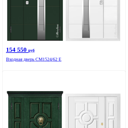
154 550
руб
Входная дверь CМ1524/62 Е