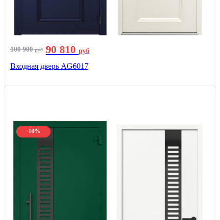
90 810
100 900
руб
руб
Входная дверь AG6017
-10%