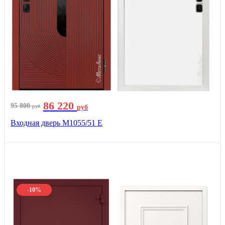
86 220
95 800
руб
руб
Входная дверь М1055/51 Е
-10%