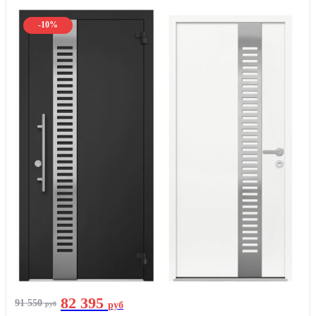
-10%
82 395
91 550
руб
руб