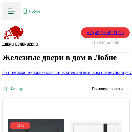
Лобня
+7 (495) 859-31-59
с 9:00 до 20:00
Железные двери в дом в Лобне
со стеклом
с зеркалом
классические
в английском стиле
vhodnye-z
Фильтр
По популярности
-10%