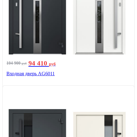
94 410
104 900
руб
руб
Входная дверь AG6011