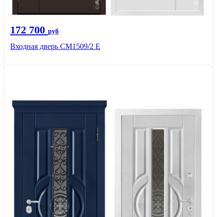
172 700
руб
Входная дверь CМ1509/2 Е