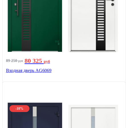
80 325
89 250
руб
руб
Входная дверь AG6069
-10%