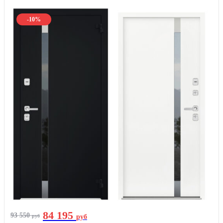
-10%
84 195
93 550
руб
руб