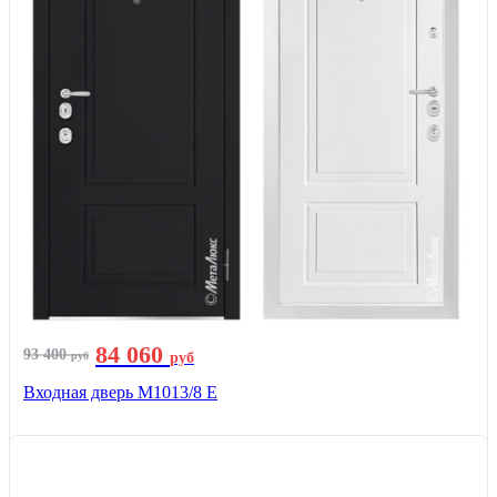
84 060
93 400
руб
руб
Входная дверь М1013/8 E