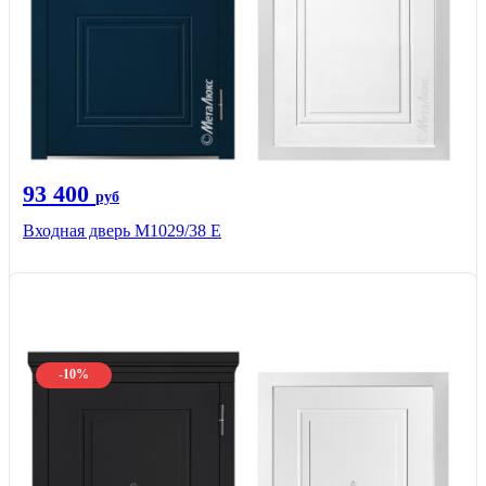
93 400
руб
Входная дверь М1029/38 E
-10%