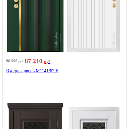
87 210
96 900
руб
руб
Входная дверь М1141/62 Е