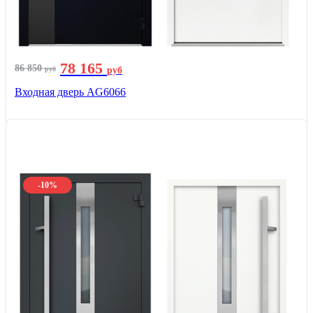
78 165
86 850
руб
руб
Входная дверь AG6066
-10%