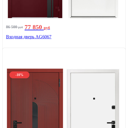
77 850
86 500
руб
руб
Входная дверь AG6067
-10%