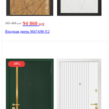
94 860
105 400
руб
руб
Входная дверь М474/86 Е2
-10%