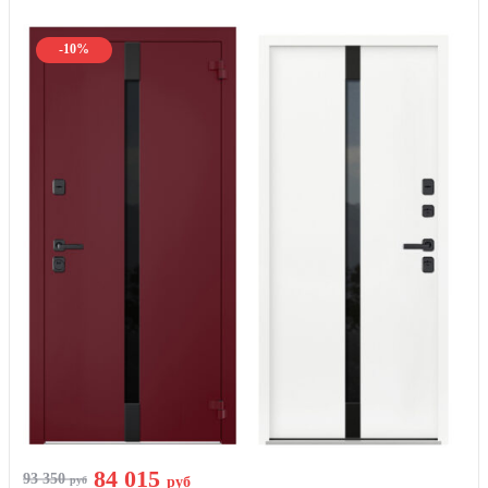
-10%
84 015
93 350
руб
руб