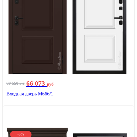
66 073
69 550
руб
руб
Входная дверь М666/1
-5%