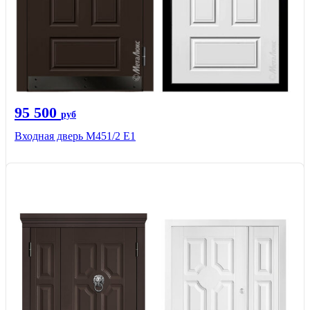
95 500
руб
Входная дверь М451/2 Е1