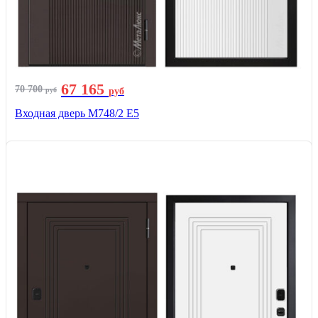
67 165
70 700
руб
руб
Входная дверь М748/2 Е5