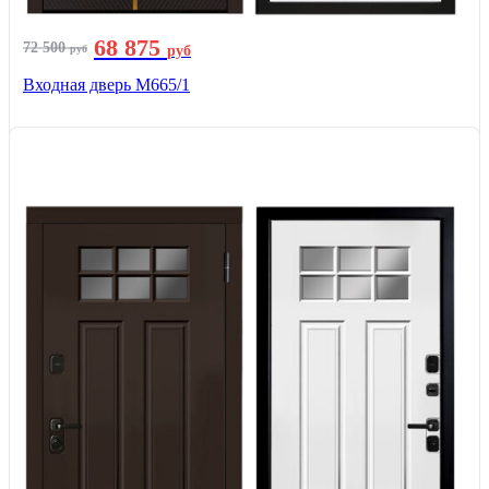
68 875
72 500
руб
руб
Входная дверь М665/1