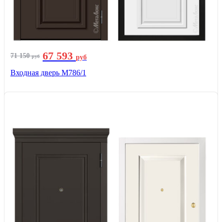
67 593
71 150
руб
руб
Входная дверь М786/1