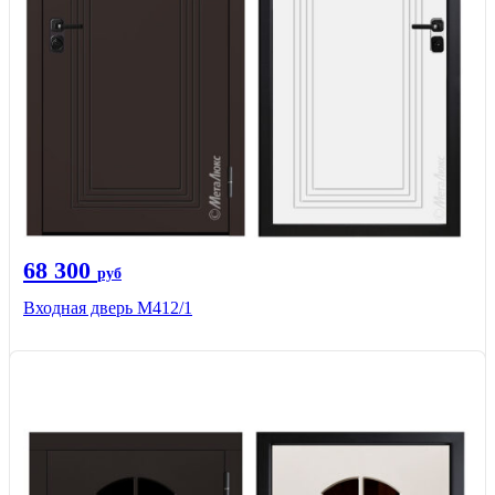
68 300
руб
Входная дверь М412/1