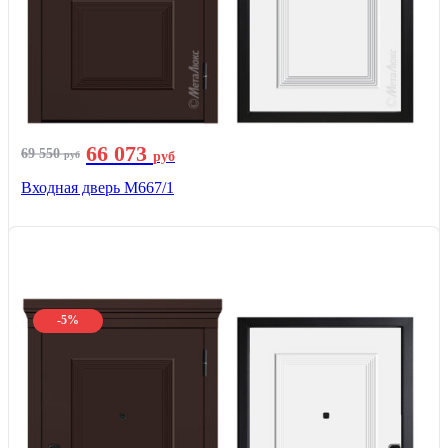
66 073
69 550
руб
руб
Входная дверь М667/1
-5%