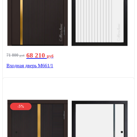
68 210
71 800
руб
руб
Входная дверь М661/1
-5%