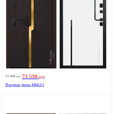
73 530
77 400
руб
руб
Входная дверь М663/1