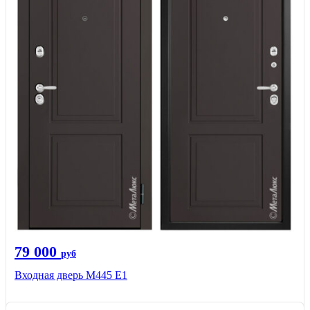
79 000
руб
Входная дверь М445 Е1