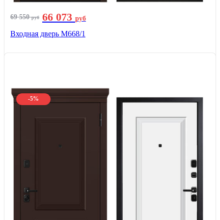
66 073
69 550
руб
руб
Входная дверь М668/1
-5%