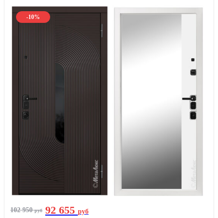
-10%
92 655
102 950
руб
руб