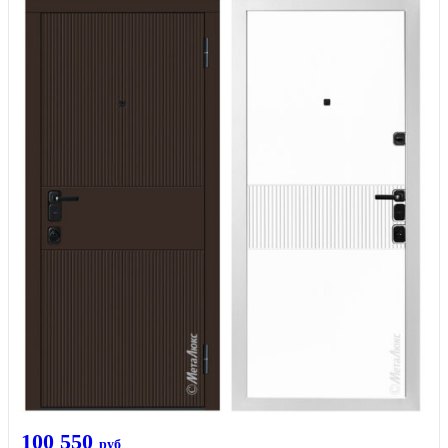
100 550
руб