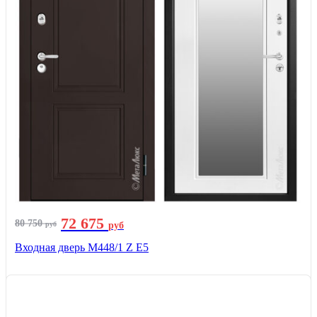
72 675
80 750
руб
руб
Входная дверь М448/1 Z Е5