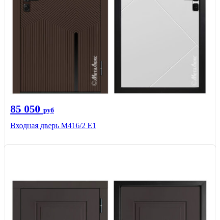
85 050
руб
Входная дверь М416/2 Е1