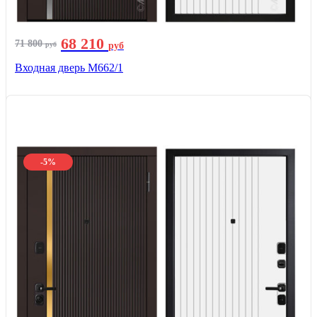
68 210
71 800
руб
руб
Входная дверь М662/1
-5%