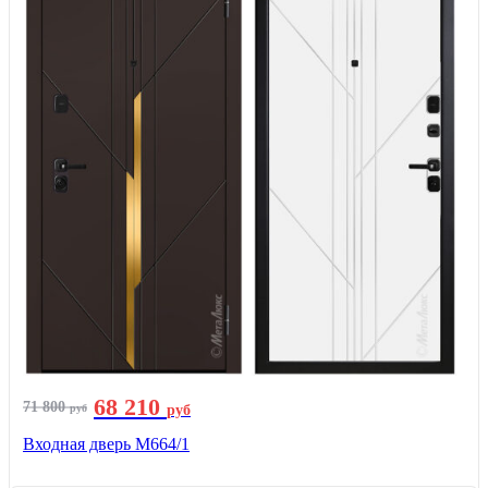
68 210
71 800
руб
руб
Входная дверь М664/1