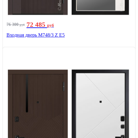
72 485
76 300
руб
руб
Входная дверь М748/3 Z Е5