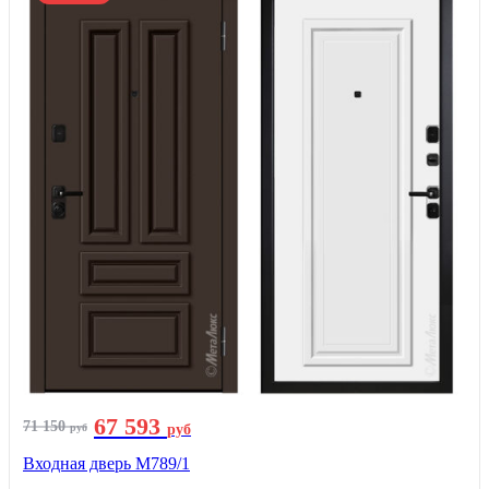
67 593
71 150
руб
руб
Входная дверь М789/1