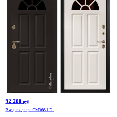
92 200
руб
Входная дверь СМ368/1 Е1