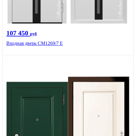
107 450
руб
Входная дверь CМ1269/7 Е