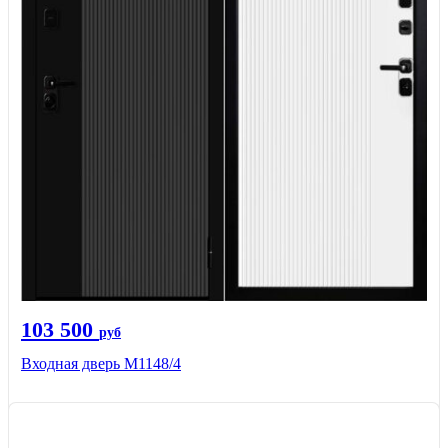
103 500
руб
Входная дверь М1148/4