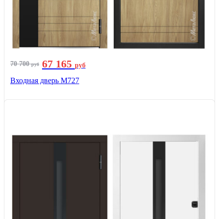
67 165
70 700
руб
руб
Входная дверь М727