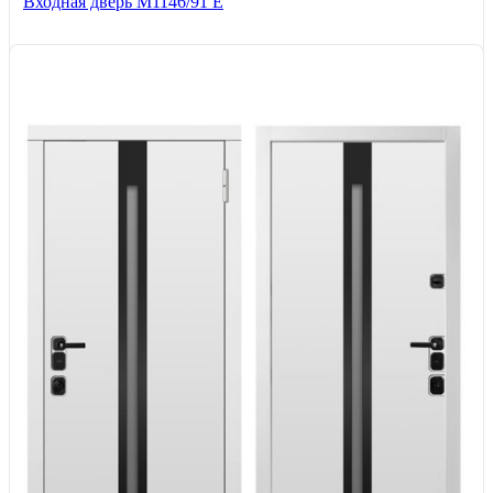
Входная дверь М1146/91 Е