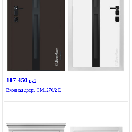
107 450
руб
Входная дверь CМ1270/2 Е