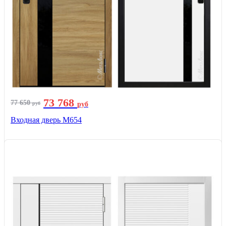
73 768
77 650
руб
руб
Входная дверь М654