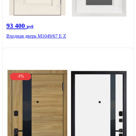
93 400
руб
Входная дверь М1049/67 Е Z
-5%