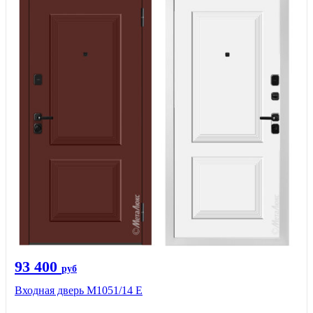
93 400
руб
Входная дверь М1051/14 Е