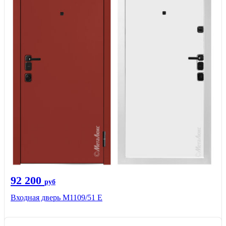
92 200
руб
Входная дверь М1109/51 E