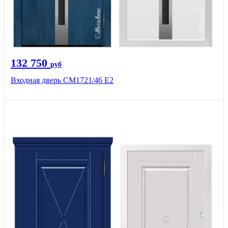
132 750
руб
Входная дверь СМ1721/46 Е2