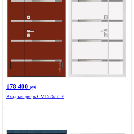
178 400
руб
Входная дверь CМ1526/51 Е