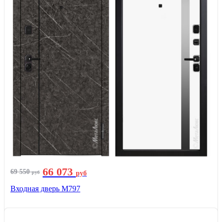
66 073
69 550
руб
руб
Входная дверь М797