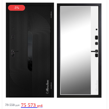
-5%
75 573
79 550
руб
руб