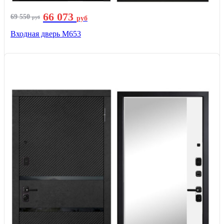
66 073
69 550
руб
руб
Входная дверь М653