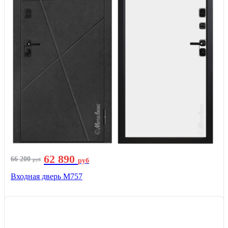
62 890
66 200
руб
руб
Входная дверь М757