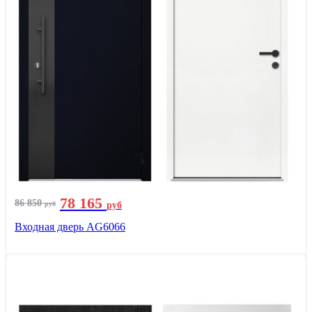
78 165
86 850
руб
руб
Входная дверь AG6066