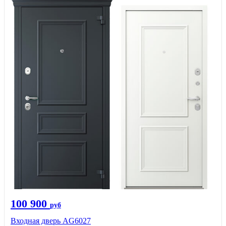
100 900
руб
Входная дверь AG6027