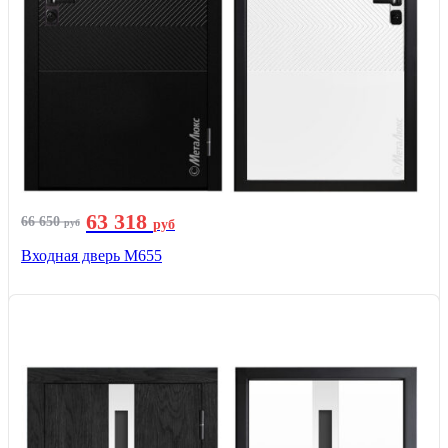
63 318
66 650
руб
руб
Входная дверь М655