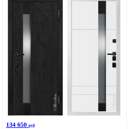
134 650
руб