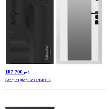
107 700
руб
Входная дверь М1136/8 Е Z