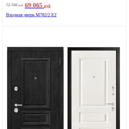
69 065
72 700
руб
руб
Входная дверь М782/2 E2