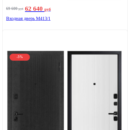
62 640
69 600
руб
руб
Входная дверь М413/1
-5%