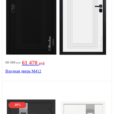
61 470
68 300
руб
руб
Входная дверь М412
-10%