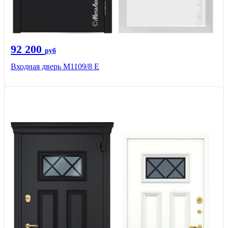
92 200
руб
Входная дверь М1109/8 E