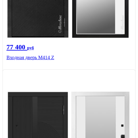
77 400
руб
Входная дверь М414 Z