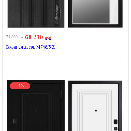
68 210
71 800
руб
руб
Входная дверь М748/5 Z
-10%