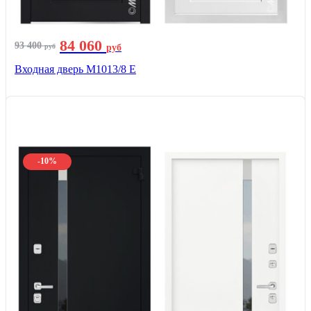
84 060
93 400
руб
руб
Входная дверь М1013/8 E
-10%