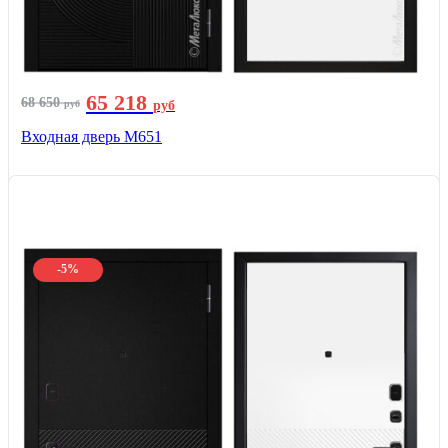
65 218
68 650
руб
руб
Входная дверь М651
-5%