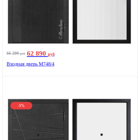
62 890
66 200
руб
руб
Входная дверь М748/4
-5%