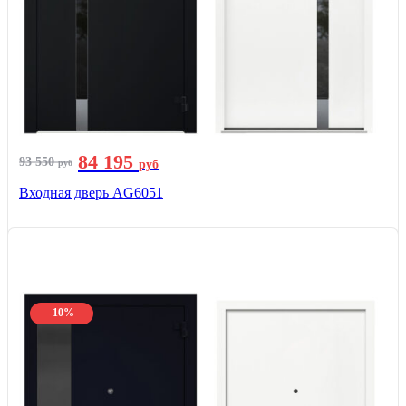
84 195
93 550
руб
руб
Входная дверь AG6051
-10%