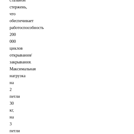
стальной
стержень,
что
обеспечивает
работоспособность
200
000
циклов
открывания/
закрывания.
Максимальная
нагрузка
на
2
петли
30
кг,
на
3
петли