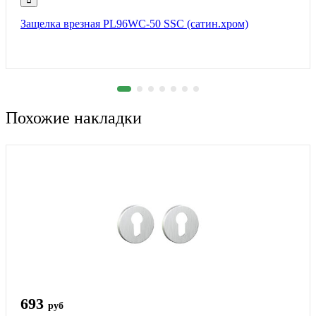
Защелка врезная PL96WC-50 SSC (сатин.хром)
Похожие накладки
693
руб