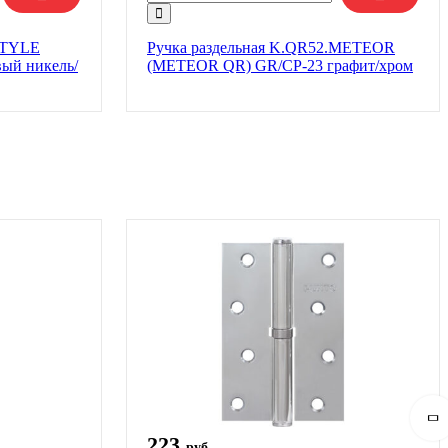
.STYLE
Ручка раздельная K.QR52.METEOR
ый никель/
(METEOR QR) GR/CP-23 графит/хром
223
руб