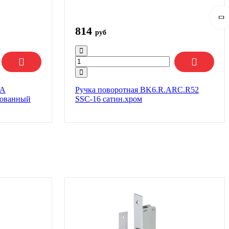
814
руб
/A
Ручка поворотная BK6.R.ARC.R52
рованный
SSC-16 сатин.хром