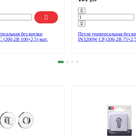
ерсальная без врезки
Петля универсальная без в
 (200-2B 100×2,5) мат.
IN3200W CP (200-2B 75×2,5