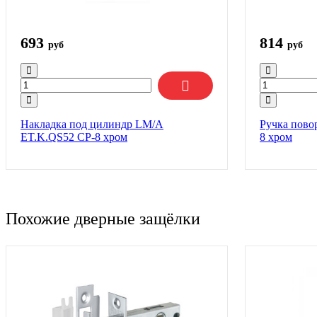
693
814
руб
руб
Накладка под цилиндр LM/A
Ручка пово
ET.K.QS52 CP-8 хром
8 хром
Похожие дверные защёлки