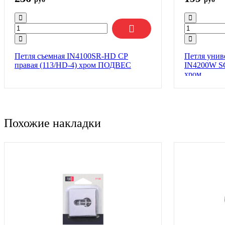
Петля съемная IN4100SR-HD CP
Петля унив
правая (113/HD-4) хром ПОДВЕС
IN4200W SC
хром
Похожие накладки