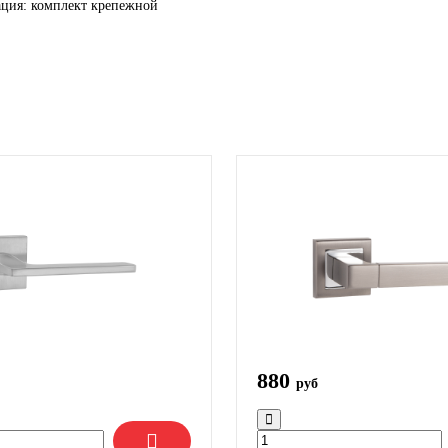
ция: комплект крепежной
880
руб