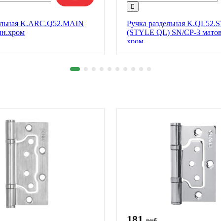
ельная K.ARC.Q52.MAIN
Ручка раздельная K.QL52
ин.хром
(STYLE QL) SN/CP-3 матов
хром
181
руб