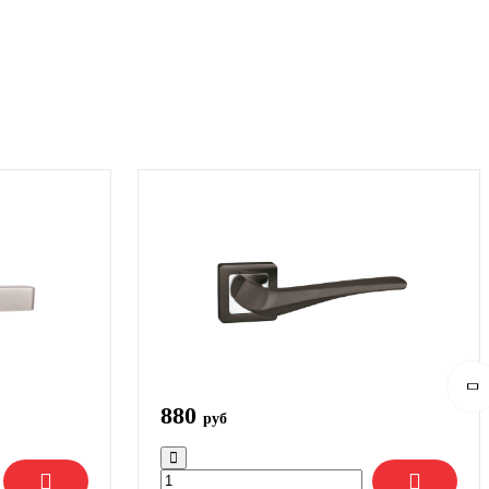
880
руб