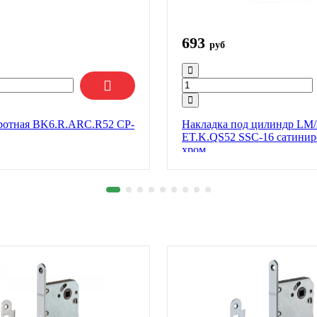
693
руб
ротная BK6.R.ARC.R52 CP-
Накладка под цилиндр LM
ET.K.QS52 SSC-16 сатини
хром