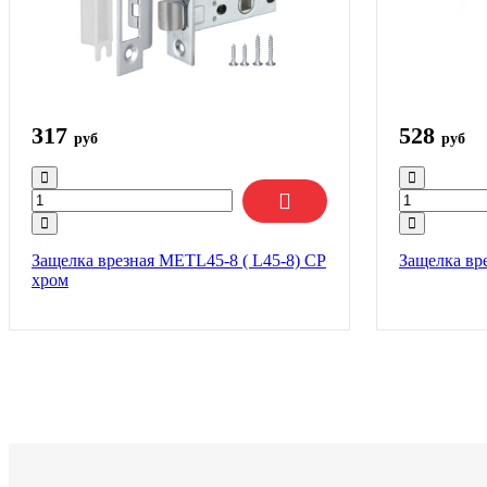
317
528
руб
руб
Защелка врезная METL45-8 ( L45-8) CP
Защелка вр
хром