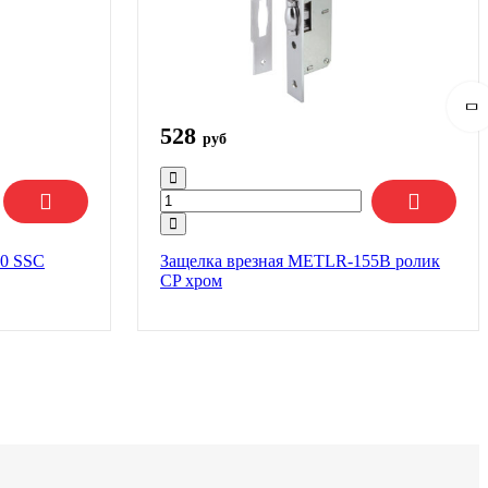
528
руб
50 SSC
Защелка врезная METLR-155B ролик
СP хром