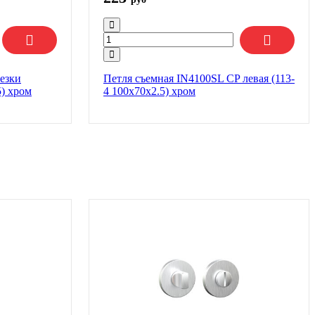
резки
Петля съемная IN4100SL CP левая (113-
) хром
4 100х70х2.5) хром