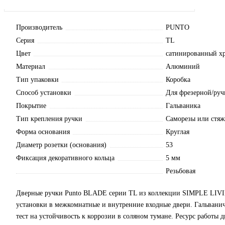
Производитель
PUNTO
Серия
TL
Цвет
сатинированный х
Материал
Алюминий
Тип упаковки
Коробка
Способ установки
Для фрезерной/руч
Покрытие
Гальваника
Тип крепления ручки
Саморезы или стя
Форма основания
Круглая
Диаметр розетки (основания)
53
Фиксация декоративного кольца
5 мм
Резьбовая
Дверные ручки Punto BLADE серии TL из коллекции SIMPLE LIVI
установки в межкомнатные и внутренние входные двери. Гальвани
тест на устойчивость к коррозии в соляном тумане. Ресурс работы 