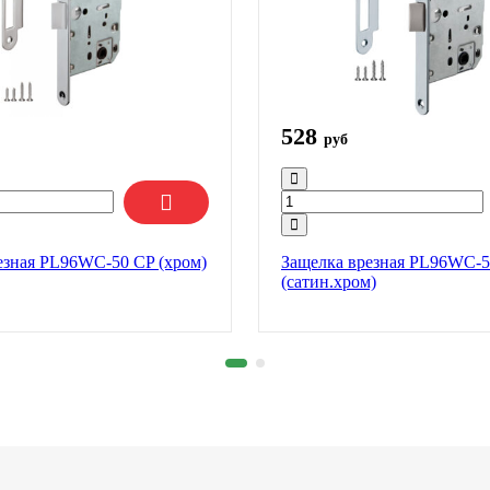
528
руб
езная PL96WC-50 CP (хром)
Защелка врезная PL96WC-
(сатин.хром)