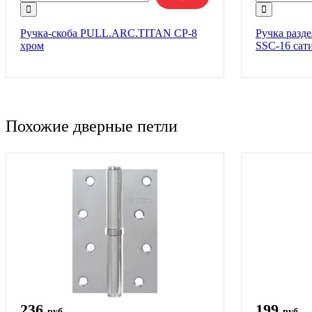
Ручка-скоба PULL.ARC.TITAN CP-8
Ручка разд
хром
SSC-16 сат
Похожие дверные петли
236
199
руб
руб