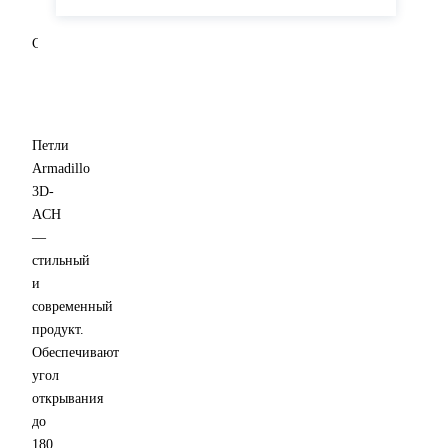
Регулировка
3D
Способ
установки
Врезной
5
Гарантия
лет
Петли
Armadillo
3D-
ACH
—
стильный
и
современный
продукт.
Обеспечивают
угол
открывания
до
180