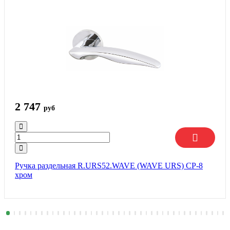
2 747
руб
Ручка раздельная R.URS52.WAVE (WAVE URS) CP-8
хром