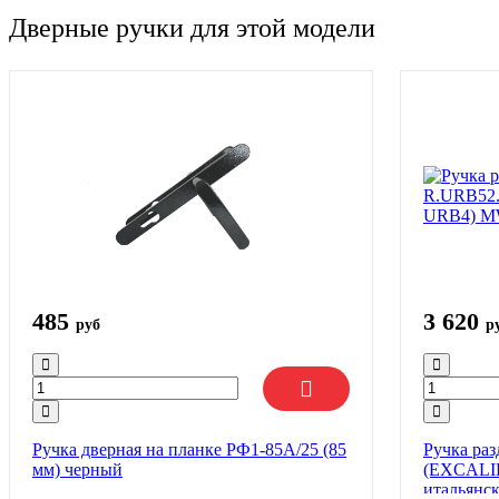
Дверные ручки для этой модели
485
3 620
руб
р
Ручка дверная на планке РФ1-85А/25 (85
Ручка ра
мм) черный
(EXCALI
итальянс