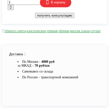
В корзину
получить консультацию
тёмного цвета
,
классические
,
темные
,
чёрные
,
массив ольхи
,
глухие
Доставка
По Москве -
4000 руб
за МКАД -
70 руб/км
Самовывоз со склада
По России - транспортной компанией