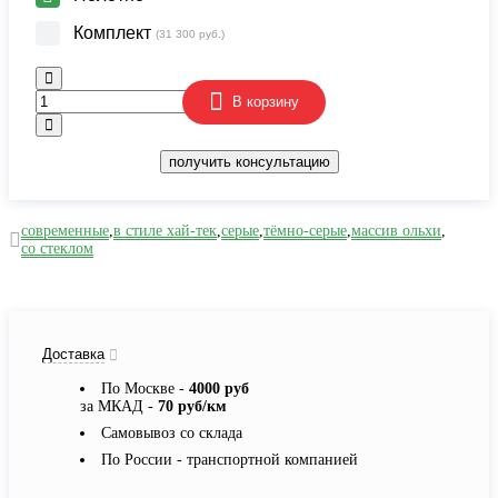
Комплект
(31 300 руб.)
В корзину
получить консультацию
современные
,
в стиле хай-тек
,
серые
,
тёмно-серые
,
массив ольхи
,
со стеклом
Доставка
По Москве -
4000 руб
за МКАД -
70 руб/км
Самовывоз со склада
По России - транспортной компанией