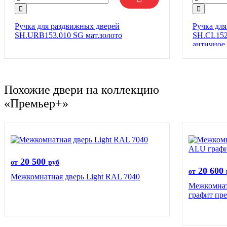
Ручка для раздвижных дверей
Ручка дл
SH.URB153.010 SG мат.золото
SH.CL152
античное
Похожие двери на коллекцию
«Премьер+»
20 500
от
руб
20 600
от
Межкомнатная дверь Light RAL 7040
Межкомна
графит пр