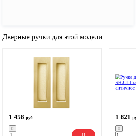
Дверные ручки для этой модели
1 458
1 821
руб
р