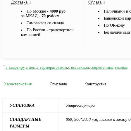
Доставка
Оплата
По Москве -
4000 руб
Наличными в с
за МКАД -
70 руб/км
Банковской ка
Самовывоз со склада
По QR-коду
По России - транспортной
Безналичными 
компанией
в квартиру
,
в дом
,
с терморазрывом
,
с вставками
,
современные
,
тёмные
Характеристики
Описание
Конструктив
УСТАНОВКА
Улица/Квартира
СТАНДАРТНЫЕ
860, 960*2050 мм, также к заказу 
РАЗМЕРЫ