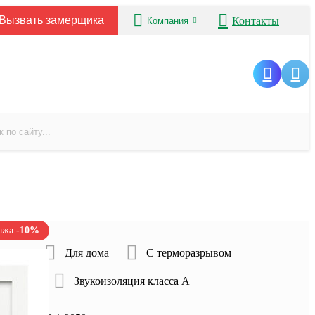
Вызвать замерщика
Контакты
Компания
дажа
-10%
ртиры
Для дома
С терморазрывом
гарантии
Звукоизоляция класса А