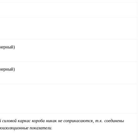
 черный)
 черный)
 силовой каркас короба никак не соприкасаются, т.к. соединены
оизоляционные показатели.