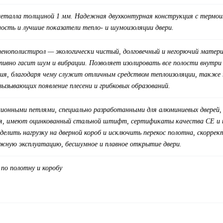
металла толщиной 1 мм. Надежная двухконтурная конструкция с термои
ость и лучшие показатели тепло- и шумоизоляции двери.
 пенополистирол — экологически чистый, долговечный и негорючий мате
тивно гасит шум и вибрации. Позволяет изолировать все полости внутр
ия, благодаря чему служит отличным средством теплоизоляции, также п
вызывающих появление плесени и грибковых образований.
ионными петлями, специально разработанными для алюминиевых дверей, с
ия, имеют оцинкованный стальной штифт, сертификаты качества СЕ и 
еделить нагрузку на дверной короб и исключить перекос полотна, скорр
ежную эксплуатацию, бесшумное и плавное открытие двери.
 по полотну и коробу