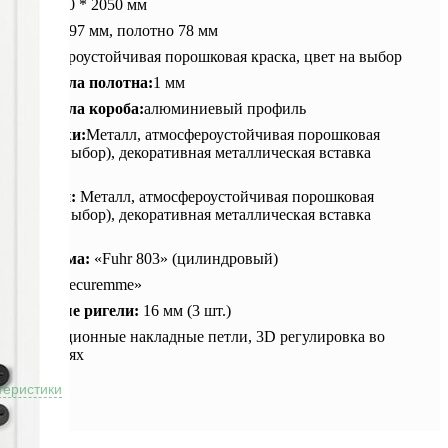
ры:
860,960 * 2050 мм
на:
короб 97 мм, полотно 78 мм
а:
атмосфероустойчивая порошковая краска, цвет на выбор
на металла полотна:
1 мм
на металла короба:
алюминиевый профиль
ка снаружи:
Металл, атмосфероустойчивая порошковая
 (цвет на выбор), декоративная металлическая вставка
черный)
ка внутри:
Металл, атмосфероустойчивая порошковая
 (цвет на выбор), декоративная металлическая вставка
черный)
вая система:
«Fuhr 803» (цилиндровый)
ндр:
K2 «Securemme»
восъемные ригели:
16 мм (3 шт.)
:
Двухсекционные накладные петли, 3D регулировка во
направлениях
теристики