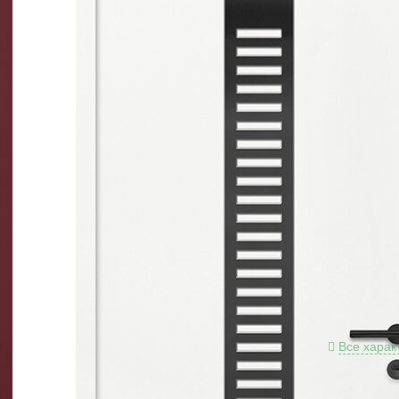
Разме
Толщи
Краск
Толщи
Толщи
Отдел
краска
(цвет 
Отдел
краска
(цвет 
Замко
Цили
Проти
Петли
всех 
Все харак