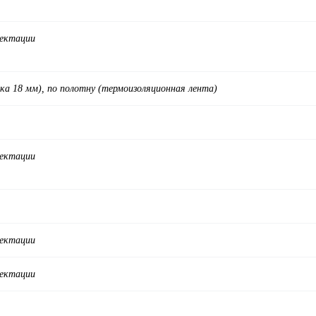
лектации
ка 18 мм), по полотну (термоизоляционная лента)
лектации
лектации
лектации