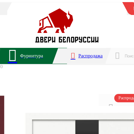
Фурнитура
Распродажа
70
Распро
Для ква
2 года 