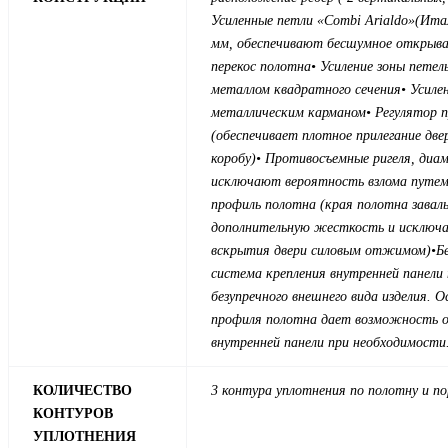
Усиленные петли «Combi Arialdo»(Ита
мм, обеспечивают бесшумное открыв
перекос полотна
• Усиление зоны петел
металлом квадратного сечения
• Усиле
металлическим карманом
• Регулятор 
(обеспечивает плотное прилегание две
коробу)
• Противосъемные ригеля, диа
исключают вероятность взлома путем 
профиль полотна (края полотна завал
дополнительную жесткость и исключ
вскрытия двери силовым отжимом)
•Б
система крепления внутренней панели
безупречного внешнего вида изделия. 
профиля полотна дает возможность 
внутренней панели при необходимости
КОЛИЧЕСТВО
3 контура уплотнения по полотну и по
КОНТУРОВ
УПЛОТНЕНИЯ