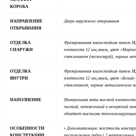
КОРОБА
НАПРАВЛЕНИЕ
Дверь наружного открывания
ОТКРЫВАНИЯ
ОТДЕЛКА
Фрезерованная влагостойкая панель 
СНАРУЖИ
плотности 12 мм,эмаль,
ц
вет «Маренг
стеклопакет (пескоструй), черные ме
ОТДЕЛКА
Фрезерованная влагостойкая панель 
ВНУТРИ
плотности 12 мм,эмаль,
цвет «Белый» 
стеклопакет, черные металлические в
НАПОЛНЕНИЕ
Минеральная вата высокой плотности.
чистый, нетоксичный и негорючий ма
обладает высокими теплоизолирующим
ОСОБЕННОСТИ
• Дополнительную жесткость констру
КОНСТРУКЦИИ
расположение ребер ( 2 вертикальных,