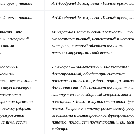
ный орех», патина
ArtWood
panel 16 мм, цвет
«Темный орех», п
ый орех», патина
ArtWood
panel 16 мм, цвет
«Темный орех», п
тности. Это
Минеральная вата высокой плотности. Это
ный и негорючий
экологически чистый, нетоксичный и негорю
ысокими
материал, который обладает высокими
и.
теплоизолирующими свойствами.
огослойный
• Пенофол — универсальный многослойный
ысокими
фольгированный, обладающий высокими
ро-, звукоизоляции и
показателями тепло-, гидро-, паро-, звукоиз
высокую тепловую
долговечности. Обеспечивает высокую тепл
кроклимат в
защиту и создает здоровый микроклимат в
яционная древесная
помещении
• Тепло- и шумоизоляционная дре
» между ребрами
плита. Устраняет «точку росы» между реб
резерованной
жесткости и ламинированной фрезерованно
ий шум, гасит
панелью, поглощает поступающий шум, гас
вибрации