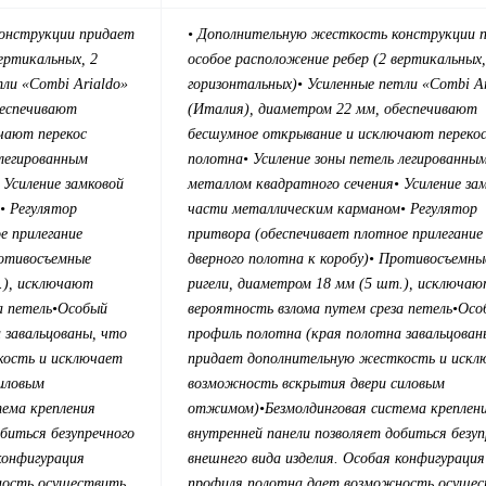
онструкции придает
• Дополнительную жесткость конструкции 
ертикальных, 2
особое расположение ребер (2 вертикальных,
тли «Combi Arialdo»
горизонтальных)
• Усиленные петли «Combi A
беспечивают
(Италия), диаметром 22 мм, обеспечивают
чают перекос
бесшумное открывание и исключают переко
 легированным
полотна
• Усиление зоны петель легированны
• Усиление замковой
металлом квадратного сечения
• Усиление за
• Регулятор
части металлическим карманом
• Регулятор
е прилегание
притвора (обеспечивает плотное прилегание
отивосъемные
дверного полотна к коробу)
• Противосъемны
.), исключают
ригели, диаметром 18 мм (5 шт.), исключа
а петель
•Особый
вероятность взлома путем среза петель
•Осо
 завальцованы, что
профиль полотна (края полотна завальцован
кость и исключает
придает дополнительную жесткость и искл
иловым
возможность вскрытия двери силовым
тема крепления
отжимом)
•Безмолдинговая система креплен
биться безупречного
внутренней панели позволяет добиться безуп
конфигурация
внешнего вида изделия. Особая конфигурация
ность осуществить
профиля полотна дает возможность осуще