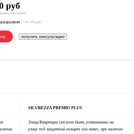
0
руб
 комплектации
оразрывом
(+ 16 700 руб.)
ину
получить консультацию
SICUREZZA PREMIO PLUS
на
Улица/
Квартира
(может быть установлена на
наличии
улице под защитный козырек или навес, при наличии