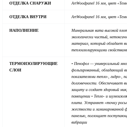
ОТДЕЛКА СНАРУЖИ
ArtWood
panel 16 мм, цвет «Тем
ОТДЕЛКА ВНУТРИ
ArtWood
panel 16 мм, цвет
«Темн
НАПОЛНЕНИЕ
Минеральная вата высокой пло
экологически чистый, нетоксич
материал, который обладает в
теплоизолирующими свойствам
ТЕРМОИЗОЛИРУЮЩИЕ
• Пенофол — универсальный мн
СЛОИ
фольгированный, обладающий в
показателями тепло-, гидро-, па
долговечности. Обеспечивает 
защиту и создает здоровый ми
помещении
• Тепло- и шумоизол
плита. Устраняет «точку росы
жесткости и ламинированной ф
панелью, поглощает поступающ
вибрации