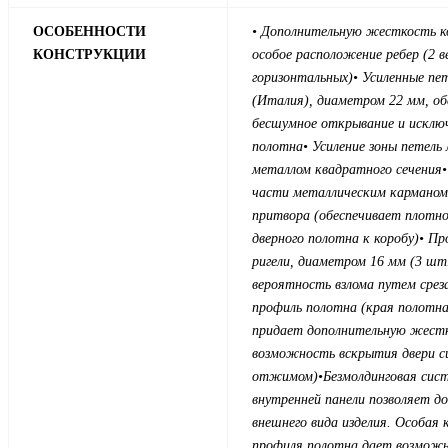
ОСОБЕННОСТИ
• Дополнительную жесткость к
КОНСТРУКЦИИ
особое расположение ребер (2 в
горизонтальных)
• Усиленные пе
(Италия), диаметром 22 мм, о
бесшумное открывание и исклю
полотна
• Усиление зоны петель
металлом квадратного сечения
части металлическим карманом
притвора (обеспечивает плотно
дверного полотна к коробу)
• Пр
ригели, диаметром 16 мм (3 шт
вероятность взлома путем срез
профиль полотна (края полотна
придает дополнительную жест
возможность вскрытия двери с
отжимом)
•Безмолдинговая сис
внутренней панели позволяет до
внешнего вида изделия. Особая 
профиля полотна дает возмож