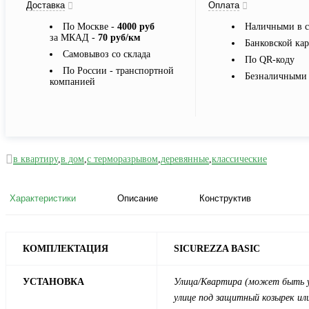
Доставка
Оплата
По Москве -
4000 руб
Наличными в с
за МКАД -
70 руб/км
Банковской ка
Самовывоз со склада
По QR-коду
По России - транспортной
Безналичными 
компанией
в квартиру
,
в дом
,
с терморазрывом
,
деревянные
,
классические
Характеристики
Описание
Конструктив
КОМПЛЕКТАЦИЯ
SICUREZZA BASIC
УСТАНОВКА
Улица/
Квартира
(может быть у
улице под защитный козырек или