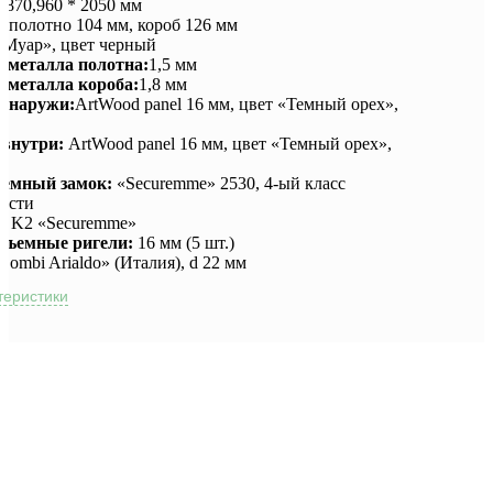
:
870,960 * 2050 мм
:
полотно 104 мм, короб 126 мм
«Муар», цвет черный
 металла полотна:
1,5 мм
 металла короба:
1,8 мм
 снаружи:
ArtWood panel 16 мм, цвет «Темный орех»,
 внутри:
ArtWood panel 16 мм, цвет «Темный орех»,
темный замок:
«Securemme» 2530, 4-ый класс
кости
р:
K2 «Securemme»
съемные ригели:
16 мм (5 шт.)
Combi Arialdo» (Италия), d 22 мм
теристики