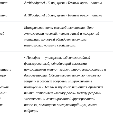
атина
ArtWood
panel 16 мм, цвет
«Темный орех», патина
атина
ArtWood
panel 16 мм, цвет
«Темный орех», патина
Минеральная вата высокой плотности. Это
чий
экологически чистый, нетоксичный и негорючий
материал, который обладает высокими
теплоизолирующими свойствами.
• Пенофол — универсальный многослойный
фольгированный, обладающий высокими
оляции и
показателями тепло-, гидро-, паро-, звукоизоляции и
овую
долговечности. Обеспечивает высокую тепловую
защиту и создает здоровый микроклимат в
весная
помещении
• Тепло- и шумоизоляционная древесная
рами
плита. Устраняет «точку росы» между ребрами
й
жесткости и ламинированной фрезерованной
ит
панелью, поглощает поступающий шум, гасит
вибрации