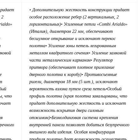
придает
• Дополнительную жесткость конструкции придает
 2
особое расположение ребер (2 вертикальных, 2
rialdo»
горизонтальных)
• Усиленные петли «Combi Arialdo»
(Италия), диаметром 22 мм, обеспечивают
с
бесшумное открывание и исключают перекос
м
полотна
• Усиление зоны петель легированным
мковой
металлом квадратного сечения
• Усиление замковой
части металлическим карманом
• Регулятор
притвора (обеспечивает плотное прилегание
е
дверного полотна к коробу)
• Противосъемные
ют
ригели, диаметром 18 мм (5 шт.), исключают
бый
вероятность взлома путем среза петель
•Особый
ы, что
профиль полотна (края полотна завальцованы, что
ючает
придает дополнительную жесткость и исключает
возможность вскрытия двери силовым
ия
отжимом)
•Безмолдинговая система крепления
речного
внутренней панели позволяет добиться безупречного
внешнего вида изделия. Особая конфигурация
ствить
профиля полотна дает возможность осуществить