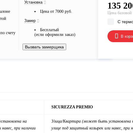
Установка
135 20
алоне
Цена от 7000 руб.
Цена базовой
ртой
Замер
С терм
Бесплатый
по счету
(если оформили заказ)
В корз
Вызвать замерщика
SICUREZZA PREMIO
становлена на
Улица/
Квартира
(может быть установлена 
 навес, при наличии
улице под защитный козырек или навес, при 