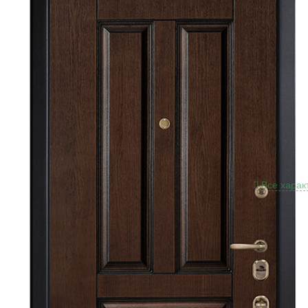
Размеры
Толщина
Краска:
Толщина
Толщина
Отделка
патина
Отделка
патина
Двухсис
взломостой
Цилинд
Противо
Петли:
«
Все харак