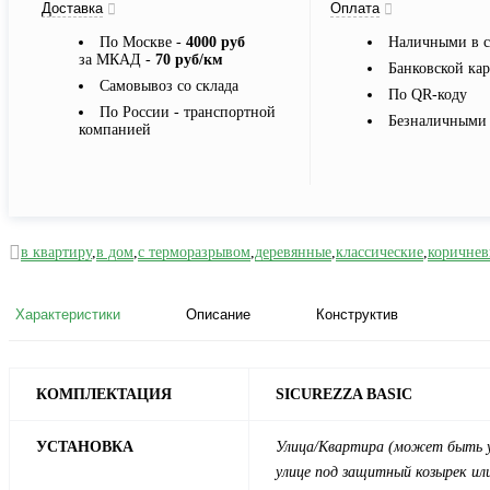
Доставка
Оплата
По Москве -
4000 руб
Наличными в с
за МКАД -
70 руб/км
Банковской ка
Самовывоз со склада
По QR-коду
По России - транспортной
Безналичными 
компанией
в квартиру
,
в дом
,
с терморазрывом
,
деревянные
,
классические
,
коричнев
Характеристики
Описание
Конструктив
КОМПЛЕКТАЦИЯ
SICUREZZA BASIC
УСТАНОВКА
Улица/
Квартира
(может быть у
улице под защитный козырек или