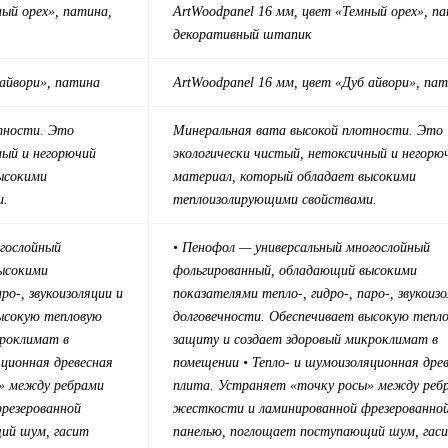
ный орех», патина
,
ArtWood
panel 16 мм, цвет «Темный орех», п
декоративный штапик
 айвори», патина
ArtWood
panel 16 мм, цвет «Дуб айвори», па
тности. Это
Минеральная вата высокой плотности. Это
ный и негорючий
экологически чистый, нетоксичный и негорю
ысокими
материал, который обладает высокими
и.
теплоизолирующими свойствами.
огослойный
• Пенофол — универсальный многослойный
ысокими
фольгированный, обладающий высокими
ро-, звукоизоляции и
показателями тепло-, гидро-, паро-, звукоиз
высокую тепловую
долговечности. Обеспечивает высокую тепл
кроклимат в
защиту и создает здоровый микроклимат в
яционная древесная
помещении
• Тепло- и шумоизоляционная дре
» между ребрами
плита. Устраняет «точку росы» между реб
резерованной
жесткости и ламинированной фрезерованно
ий шум, гасит
панелью, поглощает поступающий шум, гас