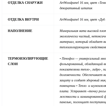
ОТДЕЛКА СНАРУЖИ
ArtWood
panel 16 мм, цвет «Тем
декоративный штапик
ОТДЕЛКА ВНУТРИ
ArtWood
panel 16 мм, цвет «Дуб
НАПОЛНЕНИЕ
Минеральная вата высокой пло
экологически чистый, нетоксич
материал, который обладает в
теплоизолирующими свойствам
ТЕРМОИЗОЛИРУЮЩИЕ
• Пенофол — универсальный мн
СЛОИ
фольгированный, обладающий в
показателями тепло-, гидро-, па
долговечности. Обеспечивает 
защиту и создает здоровый ми
помещении
• Тепло- и шумоизол
плита. Устраняет «точку росы
жесткости и ламинированной ф
панелью, поглощает поступающ