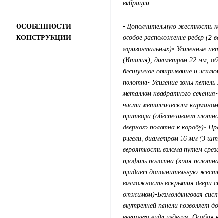
вибрации
ОСОБЕННОСТИ
• Дополнительную жесткость к
КОНСТРУКЦИИ
особое расположение ребер (2 в
горизонтальных)
• Усиленные пе
(Италия), диаметром 22 мм, о
бесшумное открывание и исклю
полотна
• Усиление зоны петель
металлом квадратного сечения
части металлическим карманом
притвора (обеспечивает плотно
дверного полотна к коробу)
• Пр
ригели, диаметром 16 мм (3 шт
вероятность взлома путем срез
профиль полотна (края полотна
придает дополнительную жест
возможность вскрытия двери с
отжимом)
•Безмолдинговая сис
внутренней панели позволяет до
внешнего вида изделия. Особая 