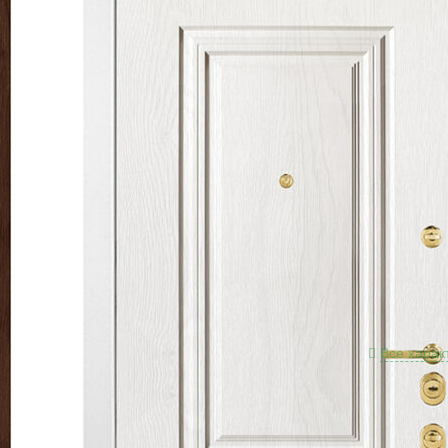
Разме
Толщи
Краск
Толщи
Толщи
Отдел
патин
Отдел
патин
Двухс
взлом
Цили
Проти
Петли
Все харак