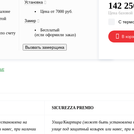
Установка
142 25
алоне
Цена от 7000 руб.
Цена базовой
ртой
Замер
С терм
Бесплатый
по счету
(если оформили заказ)
В корз
Вызвать замерщика
ые
SICUREZZA PREMIO
становлена на
Улица/
Квартира
(может быть установлена 
 навес, при наличии
улице под защитный козырек или навес, при 