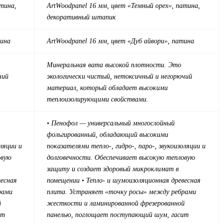
атина
,
ArtWood
panel 16 мм, цвет «Темный орех», патина
,
декоративный штапик
тина
ArtWood
panel 16 мм, цвет «Дуб айвори», патина
Минеральная вата высокой плотности. Это
чий
экологически чистый, нетоксичный и негорючий
материал, который обладает высокими
теплоизолирующими свойствами.
• Пенофол — универсальный многослойный
фольгированный, обладающий высокими
оляции и
показателями тепло-, гидро-, паро-, звукоизоляции и
овую
долговечности. Обеспечивает высокую тепловую
защиту и создает здоровый микроклимат в
весная
помещении
• Тепло- и шумоизоляционная древесная
рами
плита. Устраняет «точку росы» между ребрами
й
жесткости и ламинированной фрезерованной
ит
панелью, поглощает поступающий шум, гасит