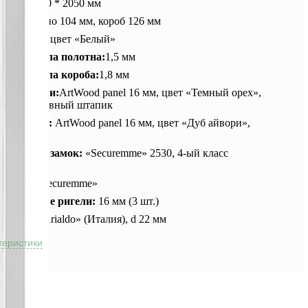
ры:
870,960 * 2050 мм
на:
полотно 104 мм, короб 126 мм
а:
«Муар», цвет «Белый»
на металла полотна:
1,5 мм
на металла короба:
1,8 мм
ка снаружи:
ArtWood panel 16 мм, цвет «Темный орех»,
а, декоративный штапик
ка внутри:
ArtWood panel 16 мм, цвет «Дуб айвори»,
а
истемный замок:
«Securemme» 2530, 4-ый класс
остойкости
ндр:
K2 «Securemme»
восъемные ригели:
16 мм (3 шт.)
:
«Combi Arialdo» (Италия), d 22 мм
теристики