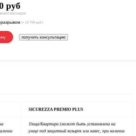
0
руб
 комплектации
оразрывом
(+ 16 700 руб.)
ину
получить консультацию
SICUREZZA PREMIO PLUS
на
Улица/
Квартира
(может быть установлена на
наличии
улице под защитный козырек или навес, при наличии