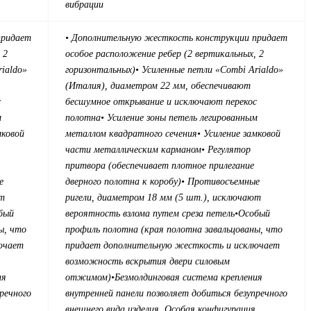
вибрации
придает
• Дополнительную жесткость конструкции придает
 2
особое расположение ребер (2 вертикальных, 2
rialdo»
горизонтальных)
• Усиленные петли «Combi Arialdo»
(Италия), диаметром 22 мм, обеспечивают
с
бесшумное открывание и исключают перекос
м
полотна
• Усиление зоны петель легированным
мковой
металлом квадратного сечения
• Усиление замковой
части металлическим карманом
• Регулятор
притвора (обеспечивает плотное прилегание
е
дверного полотна к коробу)
• Противосъемные
ют
ригели, диаметром 18 мм (5 шт.), исключают
бый
вероятность взлома путем среза петель
•Особый
ы, что
профиль полотна (края полотна завальцованы, что
ючает
придает дополнительную жесткость и исключает
возможность вскрытия двери силовым
ия
отжимом)
•Безмолдинговая система крепления
речного
внутренней панели позволяет добиться безупречного
внешнего вида изделия. Особая конфигурация