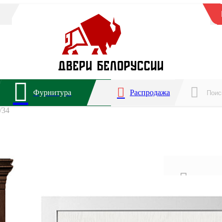
Фурнитура
Распродажа
/34
Для ква
2 года 