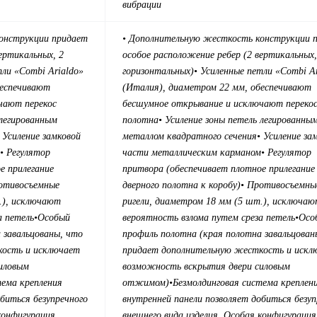
вибрации
онструкции придает
• Дополнительную жесткость конструкции 
ертикальных, 2
особое расположение ребер (2 вертикальных,
тли «Combi Arialdo»
горизонтальных)
• Усиленные петли «Combi A
беспечивают
(Италия), диаметром 22 мм, обеспечивают
чают перекос
бесшумное открывание и исключают переко
 легированным
полотна
• Усиление зоны петель легированны
• Усиление замковой
металлом квадратного сечения
• Усиление за
• Регулятор
части металлическим карманом
• Регулятор
е прилегание
притвора (обеспечивает плотное прилегание
отивосъемные
дверного полотна к коробу)
• Противосъемны
.), исключают
ригели, диаметром 18 мм (5 шт.), исключа
а петель
•Особый
вероятность взлома путем среза петель
•Осо
 завальцованы, что
профиль полотна (края полотна завальцован
кость и исключает
придает дополнительную жесткость и искл
иловым
возможность вскрытия двери силовым
тема крепления
отжимом)
•Безмолдинговая система креплен
биться безупречного
внутренней панели позволяет добиться безуп
конфигурация
внешнего вида изделия. Особая конфигурация