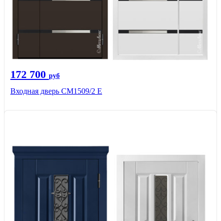
172 700
руб
Входная дверь CМ1509/2 Е