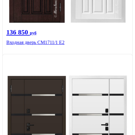
136 850
руб
Входная дверь CМ1711/1 Е2