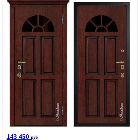
143 450
руб