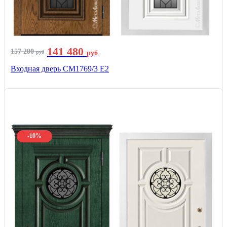
141 480
157 200
руб
руб
Входная дверь СМ1769/3 Е2
-10%