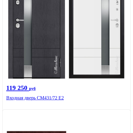
119 250
руб
Входная дверь СМ431/72 Е2