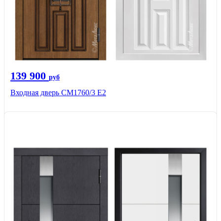
139 900
руб
Входная дверь CМ1760/3 Е2