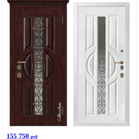
155 750
руб