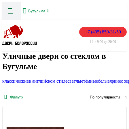
Бугульма
+7 (495) 859-31-59
с 9:00 до 20:00
Уличные двери со стеклом в
Бугульме
классические
в английском стиле
светлые
тёмные
белые
яркие
с з
Фильтр
По популярности