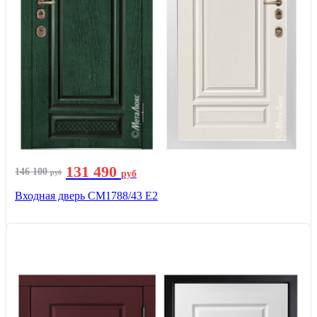
131 490
146 100
руб
руб
Входная дверь СМ1788/43 E2