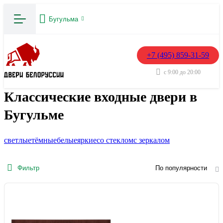
Бугульма
+7 (495) 859-31-59
с 9:00 до 20:00
Классические входные двери в
Бугульме
светлые
тёмные
белые
яркие
со стеклом
с зеркалом
Фильтр
По популярности