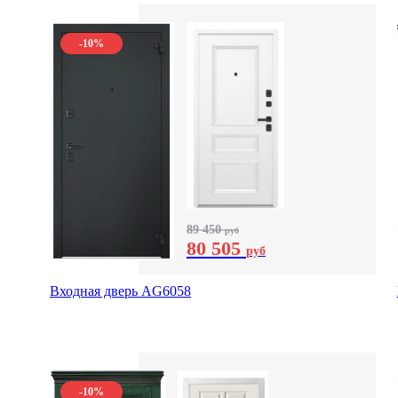
-10%
89 450
руб
80 505
руб
Входная дверь AG6058
-10%