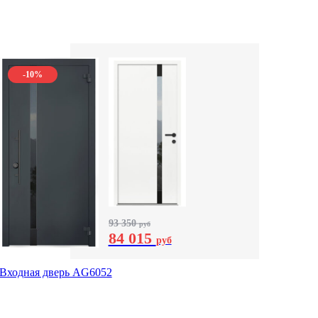
-10%
93 350
руб
84 015
руб
Входная дверь AG6052