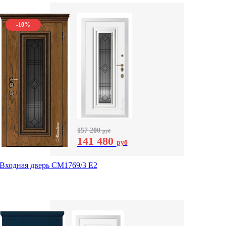
-10%
157 200
руб
141 480
руб
Входная дверь СМ1769/3 Е2