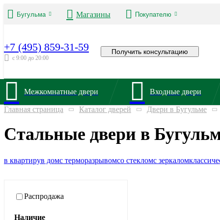
Магазины
Бугульма
Покупателю
+7 (495) 859-31-59
Получить консультацию
с 9:00 до 20:00
Межкомнатные двери
Входные двери
Главная страница
Каталог дверей
Двери в Бугульме
Стальные двери в Бугуль
в квартиру
в дом
с терморазрывом
со стеклом
с зеркалом
классиче
Распродажа
Наличие