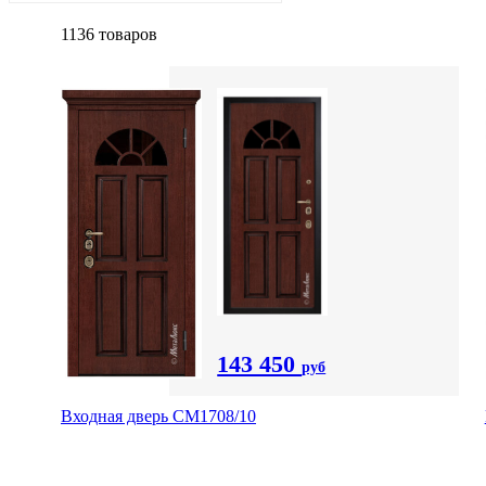
1136 товаров
143 450
руб
Входная дверь CМ1708/10