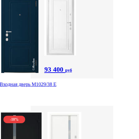
93 400
руб
Входная дверь М1029/38 E
-10%