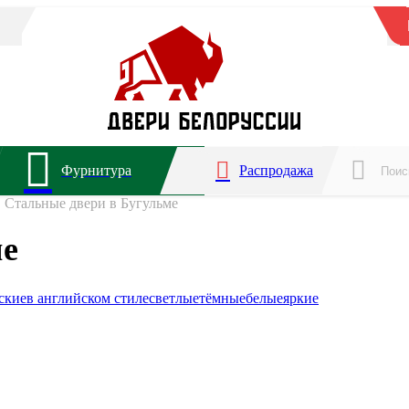
Фурнитура
Распродажа
Стальные двери в Бугульме
ме
ские
в английском стиле
светлые
тёмные
белые
яркие