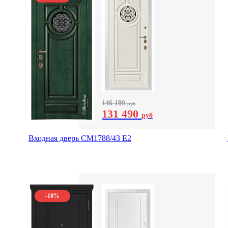
146 100
руб
131 490
руб
Входная дверь СМ1788/43 E2
-10%