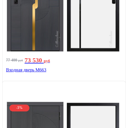
73 530
77 400
руб
руб
Входная дверь М663
-5%