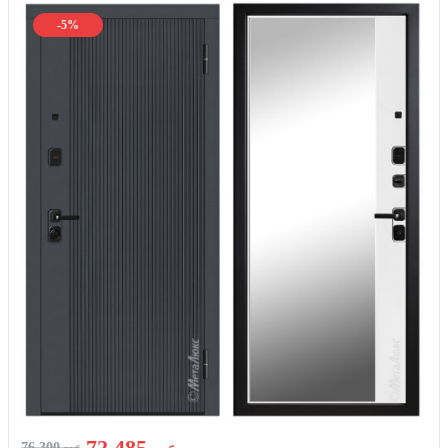
-5%
72 485
76 300