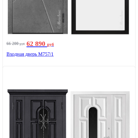
62 890
66 200
руб
руб
Входная дверь М757/1