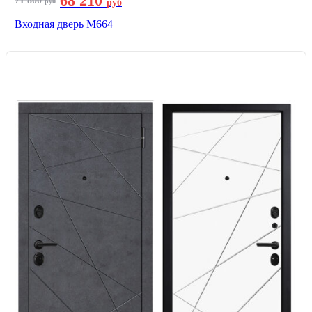
68 210
71 800
руб
руб
Входная дверь М664