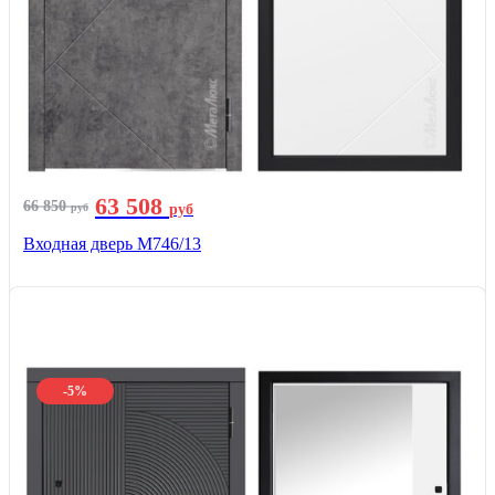
63 508
66 850
руб
руб
Входная дверь М746/13
-5%