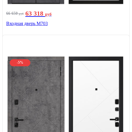
63 318
66 650
руб
руб
Входная дверь М703
-5%