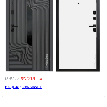
65 218
68 650
руб
руб
Входная дверь М651/1