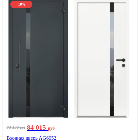
-10%
84 015
93 350
руб
руб
Входная дверь AG6052