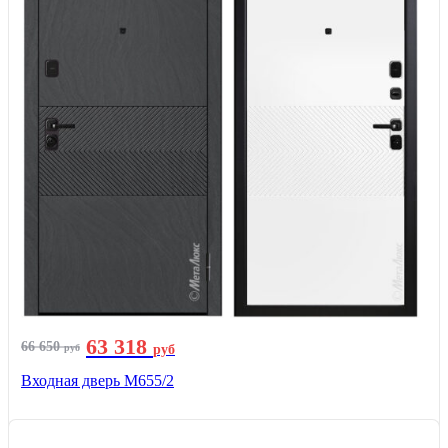
63 318
66 650
руб
руб
Входная дверь М655/2