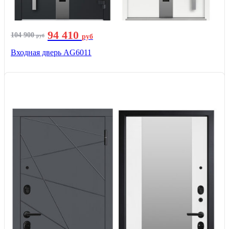
94 410
104 900
руб
руб
Входная дверь AG6011