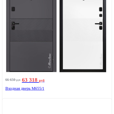
63 318
66 650
руб
руб
Входная дверь М655/1