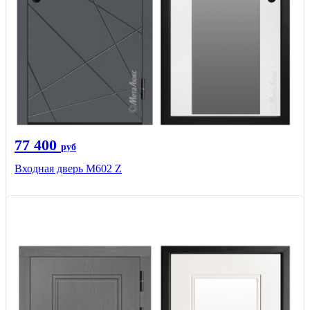
77 400
руб
Входная дверь М602 Z