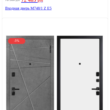
руб
руб
Входная дверь М748/1 Z Е5
-5%