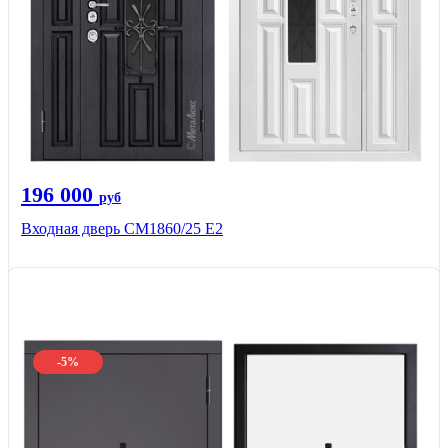
196 000
руб
Входная дверь СМ1860/25 Е2
-5%