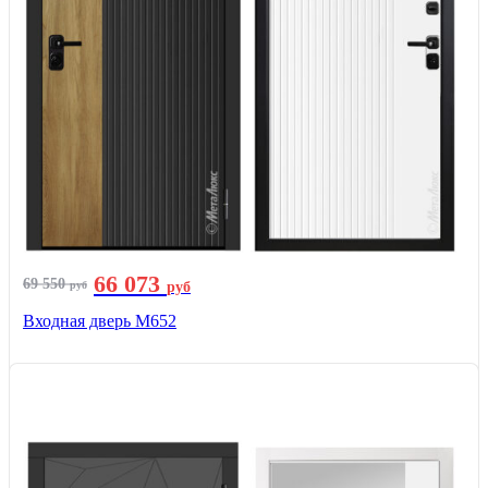
66 073
69 550
руб
руб
Входная дверь М652