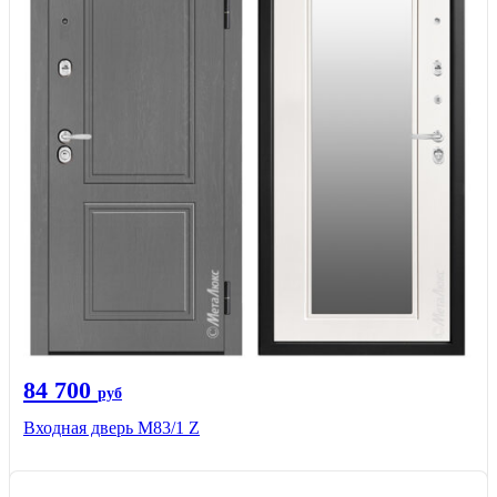
84 700
руб
Входная дверь M83/1 Z