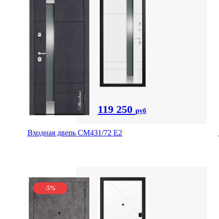
119 250
руб
Входная дверь СМ431/72 Е2
-5%