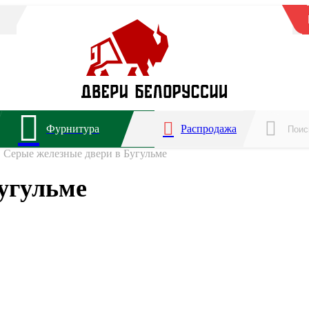
Фурнитура
Распродажа
Серые железные двери в Бугульме
угульме