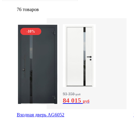
76 товаров
-10%
93 350
руб
84 015
руб
Входная дверь AG6052