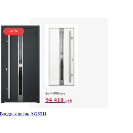
-10%
104 900
руб
94 410
руб
Входная дверь AG6011