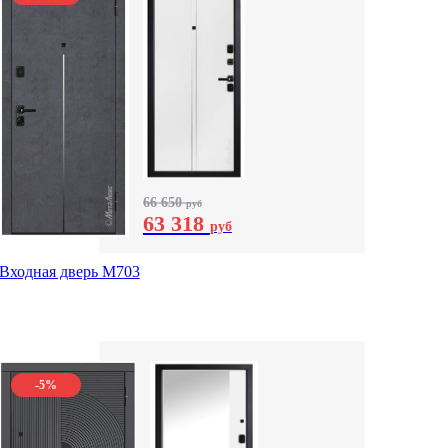
66 650
руб
63 318
руб
Входная дверь М703
-5%